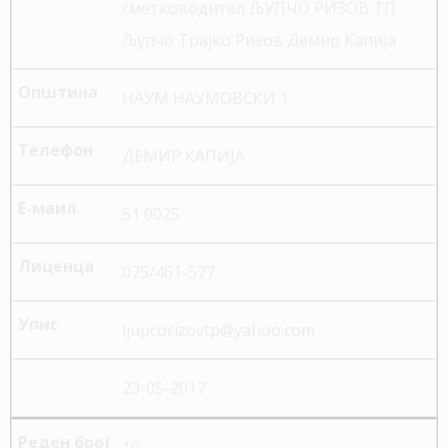
сметководител ЉУПЧО РИЗОВ ТП
Љупчо Трајко Ризов Демир Капија
НАУМ НАУМОВСКИ 1
ДЕМИР КАПИЈА
51 0025
075/461-577
ljupcorizovtp@yahoo.com
23-05-2017
10