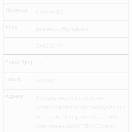
070/694-020
jovanoska.v@gmail.com
23-05-2017
20
6839860
Трговец поединец-овластен
сметководител за сметководствени и
книговодствени работи и даночно
советување АКАУНТ ПЛУС Златко