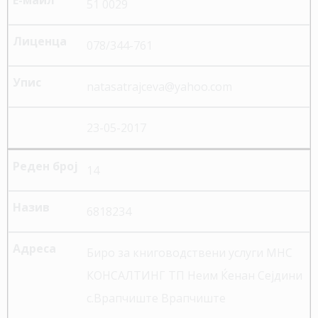
51 0029
078/344-761
natasatrajceva@yahoo.com
23-05-2017
14
6818234
Биро за книговодствени услуги МНС
КОНСАЛТИНГ ТП Неим Ќенан Сејдини
с.Врапчиште Врапчиште