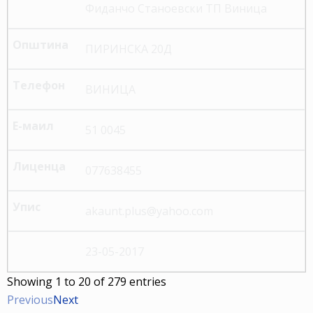
Фиданчо Станоевски ТП Виница
ПИРИНСКА 20Д
ВИНИЦА
51 0045
077638455
akaunt.plus@yahoo.com
23-05-2017
Showing 1 to 20 of 279 entries
Previous
Next