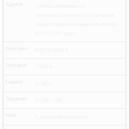
Трговец поединец за
сметководствени услуги Катерина
Драган Кукоска-Бошњакоска МИДА
КОНТО ТП Струга
РИСТО КРЛЕ 6
СТРУГА
51 0034
077/451-498
k_kukoska@hotmail.com