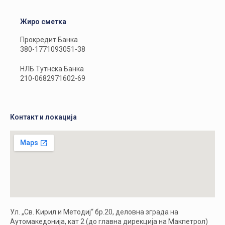
Жиро сметка
Прокредит Банка
380-1771093051-38
НЛБ Тутнска Банка
210-0682971602-69
Контакт и локација
Ул. „Св. Кирил и Методиј“ бр.20, деловна зграда на
Аутомакедонија, кат 2 (до главна дирекција на Макпетрол)