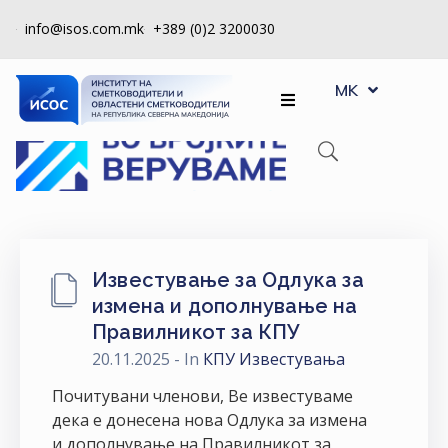
info@isos.com.mk
+389 (0)2 3200030
EN
ЗА
MK
SQ
НАС
РЕГИСТРИ
КПУ
КОНТРОЛА
НА
Известување за Одлука за
КВАЛИТЕТ
измена и дополнување на
Правилникот за КПУ
КАКО
20.11.2025
- In
КПУ Известувања
ДА
СТАНАМ
Почитувани членови, Ве известуваме
ЧЛЕН
дека е донесена нова Одлука за измена
и дополнување на Правилникот за