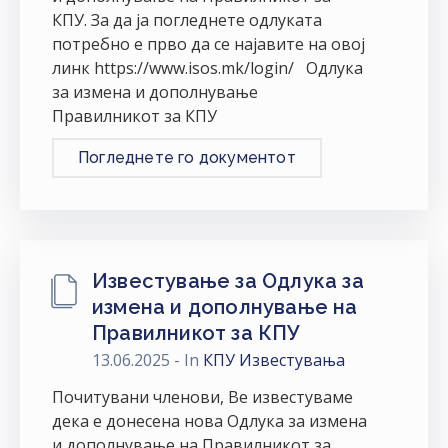
НАСТАНИ
КПУ. За да ја погледнете одлуката
потребно е прво да се најавите на овој
КОНТАКТ
линк https://www.isos.mk/login/ Одлука
за измена и дополнување
НАЈАВА
Правилникот за КПУ
ЗА
ЧЛЕНОВИ
Погледнете го документот
АЖУРИРАЈ
ПОДАТОЦИ
Известување за Одлука за
измена и дополнување на
Правилникот за КПУ
13.06.2025
- In
КПУ Известувања
Почитувани членови, Ве известуваме
дека е донесена нова Одлука за измена
и дополнување на Правилникот за