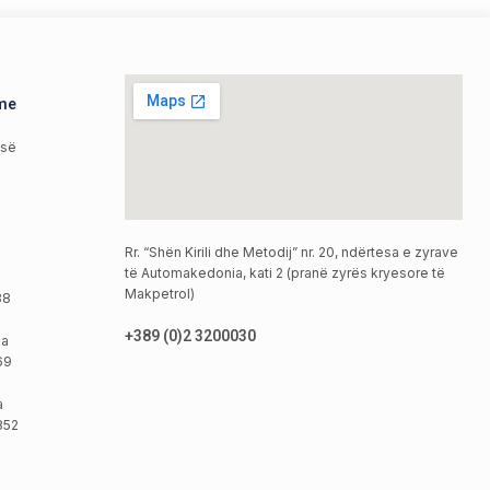
hme
isë
Rr. “Shën Kirili dhe Metodij” nr. 20, ndërtesa e zyrave
të Automakedonia, kati 2 (pranë zyrës kryesore të
Makpetrol)
38
+389 (0)2 3200030
ka
69
a
852