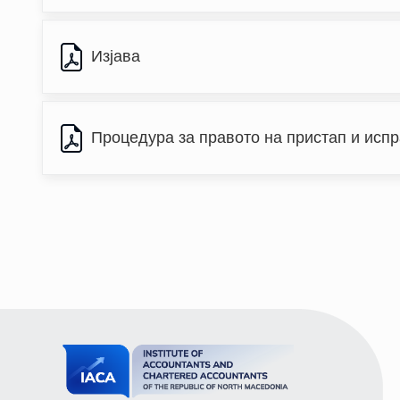
Изјава
Процедура за правото на пристап и исп