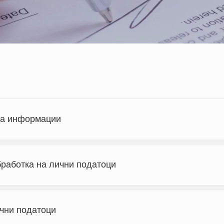
на информации
работка на лични податоци
чни податоци