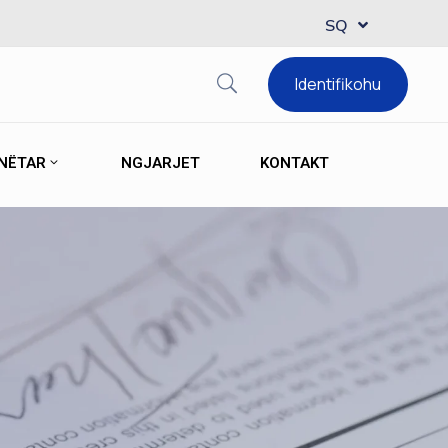
MK
SQ
EN
Identifikohu
ANËTAR
NGJARJET
KONTAKT