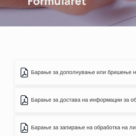
Formularet
Барање за дополнување или бришење 
Барање за достава на информации за об
Барање за запирање на обработка на ли