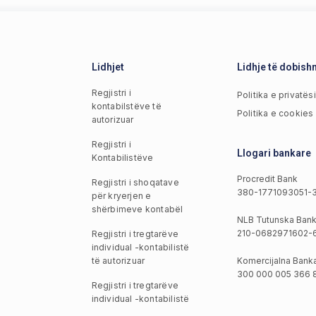
Lidhjet
Lidhje të dobis
Regjistri i
Politika e privatës
kontabilstëve të
Politika e cookies
autorizuar
Regjistri i
Llogari bankare
Kontabilistëve
Procredit Bank
Regjistri i shoqatave
380-1771093051-
për kryerjen e
shërbimeve kontabël
NLB Tutunska Ban
210-0682971602-
Regjistri i tregtarëve
individual -kontabilistë
të autorizuar
Komercijalna Bank
300 000 005 366 
Regjistri i tregtarëve
individual -kontabilistë