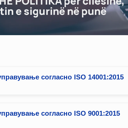
E POLITIKA për cilësinë,
in e sigurinë në punë
управување согласно ISO 14001:2015
управување согласно ISO 9001:2015