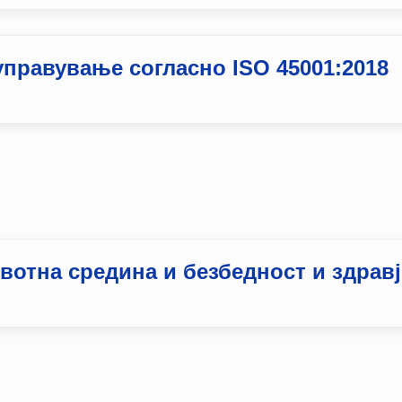
управување согласно ISO 45001:2018
отна средина и безбедност и здравј