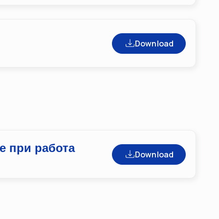
Download
е при работа
Download