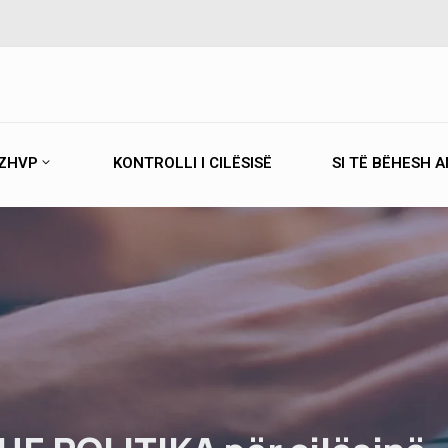
ZHVP
KONTROLLI I CILËSISË
SI TË BËHESH 