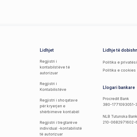
Lidhjet
Lidhje të dobis
Regjistri i
Politika e privatës
kontabilstëve të
Politika e cookies
autorizuar
Regjistri i
Llogari bankare
Kontabilistëve
Procredit Bank
Regjistri i shoqatave
380-1771093051-
për kryerjen e
shërbimeve kontabël
NLB Tutunska Ban
210-0682971602-
Regjistri i tregtarëve
individual -kontabilistë
të autorizuar