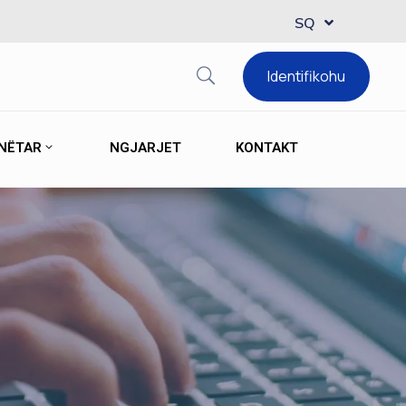
MK
SQ
EN
Identifikohu
ANËTAR
NGJARJET
KONTAKT