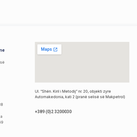
hme
isë
Ul. “Shën. Kiril i Metodij” nr. 20, objekti zyre
Automakedonia, kati 2 (pranë selisë së Makpetrol)
38
+389 (0)2 3200030
ka
69