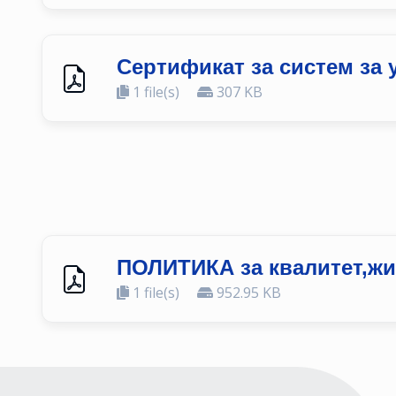
Сертификат за систем за 
1 file(s)
307 KB
ПОЛИТИКА за квалитет,жив
1 file(s)
952.95 KB