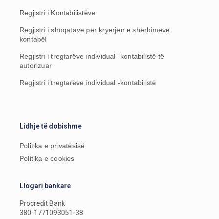
Regjistri i Kontabilistëve
Regjistri i shoqatave për kryerjen e shërbimeve
kontabël
Regjistri i tregtarëve individual -kontabilistë të
autorizuar
Regjistri i tregtarëve individual -kontabilistë
Lidhje të dobishme
Politika e privatësisë
Politika e cookies
Llogari bankare
Procredit Bank
380-1771093051-38