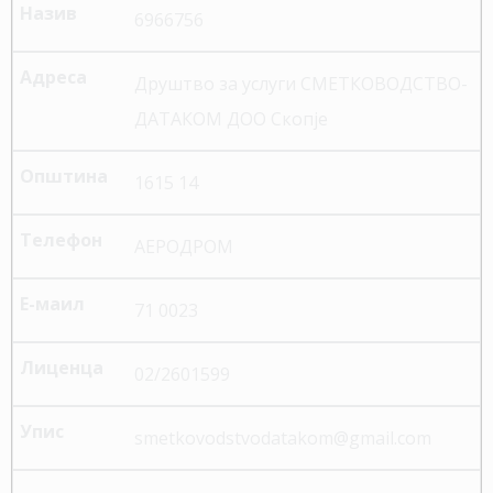
6966756
Друштво за услуги СМЕТКОВОДСТВО-
ДАТАКОМ ДОО Скопје
1615 14
АЕРОДРОМ
71 0023
02/2601599
smetkovodstvodatakom@gmail.com