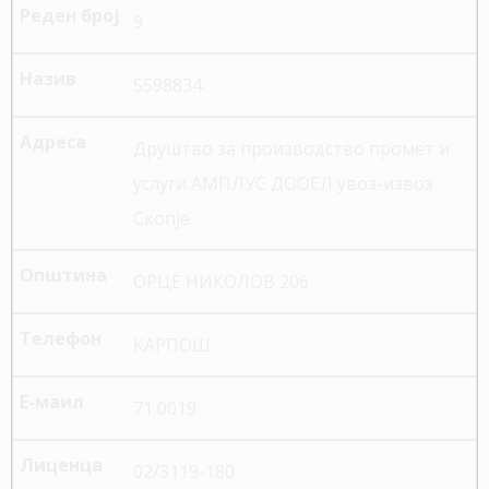
9
5598834
Друштво за производство промет и
услуги АМПЛУС ДООЕЛ увоз-извоз
Скопје
ОРЦЕ НИКОЛОВ 206
КАРПОШ
71 0019
02/3119-180