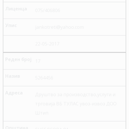
075/406806
jankotreti@yahoo.com
22-05-2017
17
5264456
Друштво за производство,услуги и
трговија ВБ ТУЛАС увоз-извоз ДОО
Штип