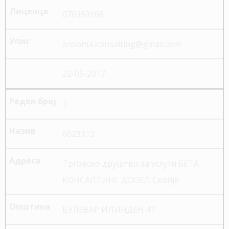
070393108
ansoma.konsalting@gmail.com
22-05-2017
3
6023312
Трговско друштво за услуги БЕТА
КОНСАЛТИНГ ДООЕЛ Скопје
БУЛЕВАР ИЛИНДЕН 47