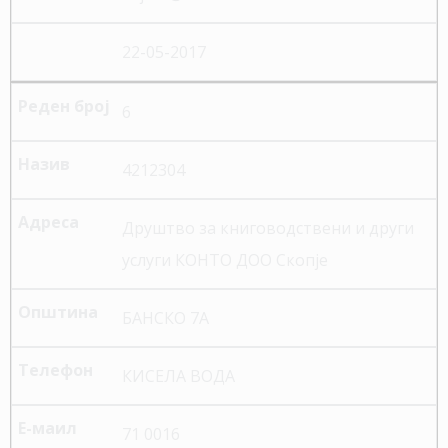
22-05-2017
6
4212304
Друштво за книговодствени и други
услуги КОНТО ДОО Скопје
БАНСКО 7А
КИСЕЛА ВОДА
71 0016