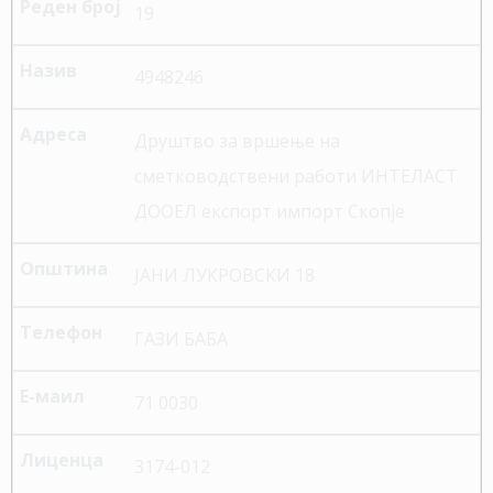
19
4948246
Друштво за вршење на
сметководствени работи ИНТЕЛАСТ
ДООЕЛ експорт импорт Скопје
ЈАНИ ЛУКРОВСКИ 18
ГАЗИ БАБА
71 0030
3174-012