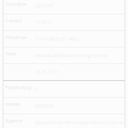
ЦЕНТАР
71 0012
02/3118825,3114862
elizabeta@betaconsulting.com.mk
22-05-2017
4
6859658
Друштво за сметководствени услуги и