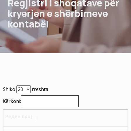
Regjistri i shoqatave për
NGJARJET
kryerjen e shërbimeve
KONTAKT
kontabël
Shiko
rreshta
Kërkoni:
1