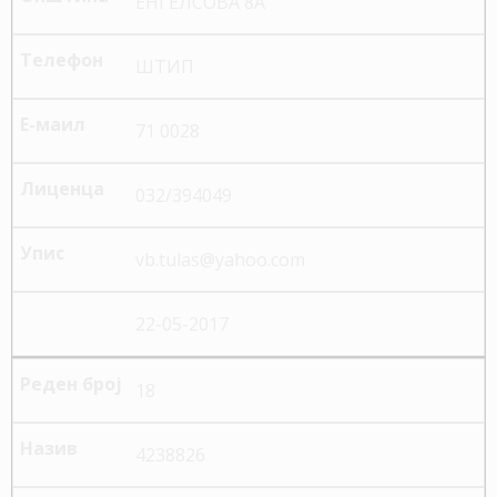
ЕНГЕЛСОВА 8А
ШТИП
71 0028
032/394049
vb.tulas@yahoo.com
22-05-2017
18
4238826