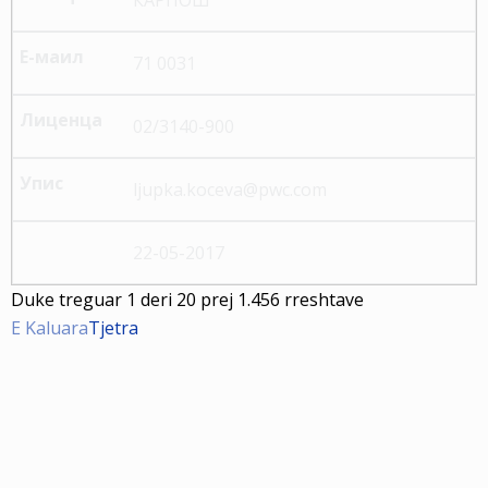
71 0031
02/3140-900
ljupka.koceva@pwc.com
22-05-2017
Duke treguar 1 deri 20 prej 1.456 rreshtave
E Kaluara
Tjetra