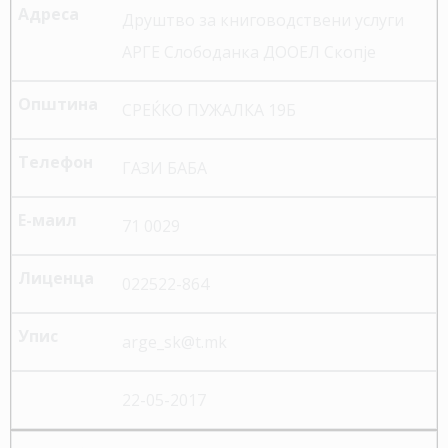
Друштво за книговодствени услуги
АРГЕ Слободанка ДООЕЛ Скопје
СРЕЌКО ПУЖАЛКА 19Б
ГАЗИ БАБА
71 0029
022522-864
arge_sk@t.mk
22-05-2017