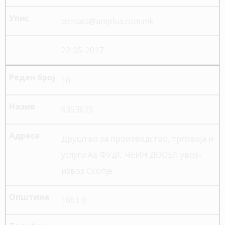
contact@amplus.com.mk
22-05-2017
10
6353673
Друштво за производство, трговија и
услуги АБ ФУДС ЧЕИН ДООЕЛ увоз-
извоз Скопје
1661 9