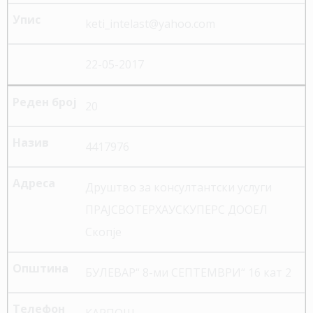
keti_intelast@yahoo.com
22-05-2017
20
4417976
Друштво за консултантски услуги
ПРАЈСВОТЕРХАУСКУПЕРС ДООЕЛ
Скопје
БУЛЕВАР“ 8-ми СЕПТЕМВРИ“ 16 кат 2
КАРПОШ