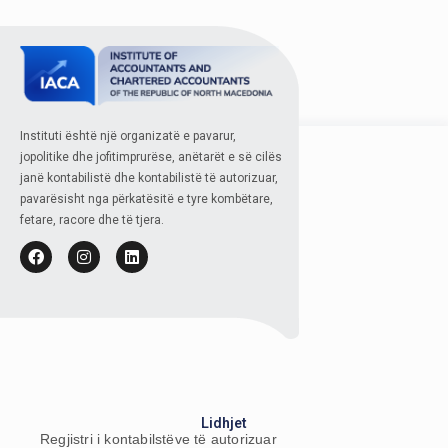
Instituti është një organizatë e pavarur,
jopolitike dhe jofitimprurëse, anëtarët e së cilës
janë kontabilistë dhe kontabilistë të autorizuar,
pavarësisht nga përkatësitë e tyre kombëtare,
fetare, racore dhe të tjera.
Lidhjet
Regjistri i kontabilstëve të autorizuar