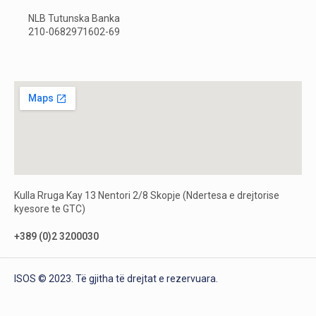
NLB Tutunska Banka
210-0682971602-69
Kulla Rruga Kay 13 Nentori 2/8 Skopje (Ndertesa e drejtorise
kyesore te GTC)
+389 (0)2 3200030
ISOS © 2023. Të gjitha të drejtat e rezervuara.