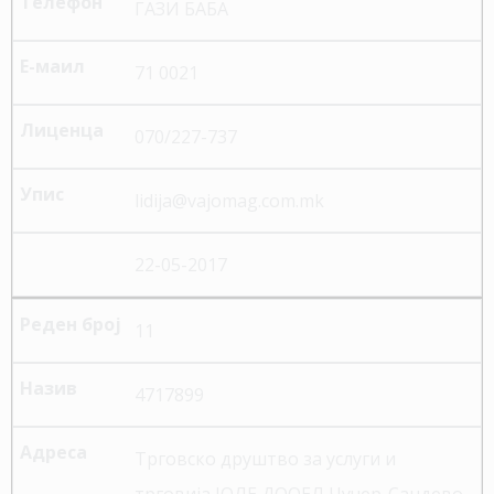
ГАЗИ БАБА
71 0021
070/227-737
lidija@vajomag.com.mk
22-05-2017
11
4717899
Трговско друштво за услуги и
трговија ЈОЛЕ ДООЕЛ Чучер-Сандево