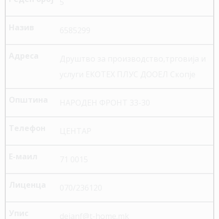
5
6585299
Друштво за производство,трговија и
услуги ЕКОТЕХ ПЛУС ДООЕЛ Скопје
НАРОДЕН ФРОНТ 33-30
ЦЕНТАР
71 0015
070/236120
dejanf@t-home.mk