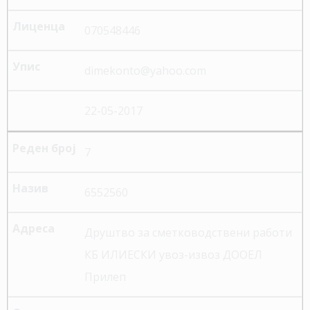
070548446
dimekonto@yahoo.com
22-05-2017
7
6552560
Друштво за сметководствени работи
КБ ИЛИЕСКИ увоз-извоз ДООЕЛ
Прилеп