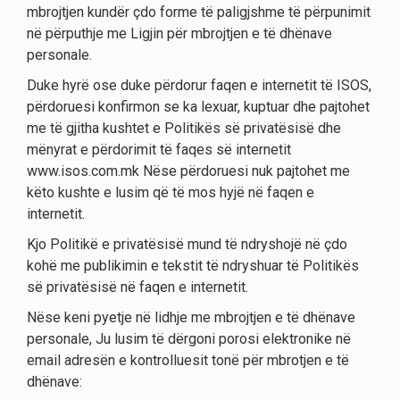
mbrojtjen kundër çdo forme të paligjshme të përpunimit
në përputhje me Ligjin për mbrojtjen e të dhënave
personale.
Duke hyrë ose duke përdorur faqen e internetit të ISOS,
përdoruesi konfirmon se ka lexuar, kuptuar dhe pajtohet
me të gjitha kushtet e Politikës së privatësisë dhe
mënyrat e përdorimit të faqes së internetit
www.isos.com.mk Nëse përdoruesi nuk pajtohet me
këto kushte e lusim që të mos hyjë në faqen e
internetit.
Kjo Politikë e privatësisë mund të ndryshojë në çdo
kohë me publikimin e tekstit të ndryshuar të Politikës
së privatësisë në faqen e internetit.
Nëse keni pyetje në lidhje me mbrojtjen e të dhënave
personale, Ju lusim të dërgoni porosi elektronike në
email adresën e kontrolluesit tonë për mbrotjen e të
dhënave: