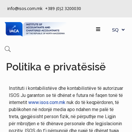
info@isos.com.mk
+389 (0)2 3200030
MK
RETH
SQ
EN
NESH
REGJISTRAT
ZHVP
Politika e privatësisë
KONTROLLI
I
CILËSISË
Instituti i kontabilistëve dhe kontabilistëve të autorizuar
ISOS Ju garanton se të dhënat e futura në faqen tonë të
SI
internetit
www.isos.com.mk
nuk do të keqpërdoren, të
TË
publikohen në ndonjë media apo ndahen me palë të
BËHESH
treta, gjegjësisht person fizik, në përputhje me Ligjin
ANËTAR
për mbrojtjen e të dhënave personale dhe legjislacionin
pozitiv. ISOS do t’i përpunojë dhe ruajë të dhënat tuaja