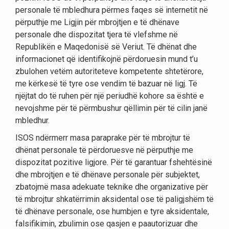
NGJARJET
personale të mbledhura përmes faqes së internetit në
përputhje me Ligjin për mbrojtjen e të dhënave
KONTAKT
personale dhe dispozitat tjera të vlefshme në
Republikën e Maqedonisë së Veriut. Të dhënat dhe
informacionet që identifikojnë përdoruesin mund t’u
zbulohen vetëm autoriteteve kompetente shtetërore,
me kërkesë të tyre ose vendim të bazuar në ligj. Të
njëjtat do të ruhen për një periudhë kohore sa është e
nevojshme për të përmbushur qëllimin për të cilin janë
mbledhur.
ISOS ndërmerr masa paraprake për të mbrojtur të
dhënat personale të përdoruesve në përputhje me
dispozitat pozitive ligjore. Për të garantuar fshehtësinë
dhe mbrojtjen e të dhënave personale për subjektet,
zbatojmë masa adekuate teknike dhe organizative për
të mbrojtur shkatërrimin aksidental ose të paligjshëm të
të dhënave personale, ose humbjen e tyre aksidentale,
falsifikimin, zbulimin ose qasjen e paautorizuar dhe