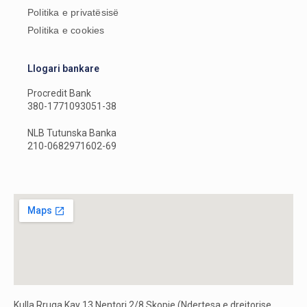
Politika e privatësisë
Politika e cookies
Llogari bankare
Procredit Bank
380-1771093051-38
NLB Tutunska Banka
210-0682971602-69
Kulla Rruga Kay 13 Nentori 2/8 Skopje (Ndertesa e drejtorise