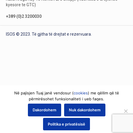
kyesore te GTC)
+389 (0)2 3200030
ISOS © 2023. Të gjitha të drejtat e rezervuara.
Në pajisjen Tuaj janë vendosur (
cookies
) me qëllim që të
përmirësohet funksionaliteti i ueb faqes.
Dakordohem
Nuk dakordohem
Politika e privatësisë