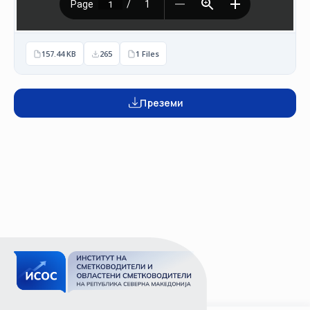
157.44 KB
265
1 Files
Преземи