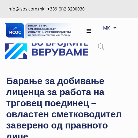
info@isos.com.mk
+389 (0)2 3200030
EN
ЗА
MK
SQ
НАС
РЕГИСТРИ
КПУ
КОНТРОЛА
Барање за добивање
НА
лиценца за работа на
КВАЛИТЕТ
трговец поединец –
КАКО
овластен сметководител
ДА
СТАНАМ
заверено од правното
ЧЛЕН
лице