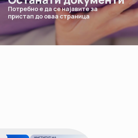
НАСТАНИ
Потребно е да се најавите за
пристап до оваа страница
КОНТАКТ
НАЈАВА
ЗА
ЧЛЕНОВИ
АЖУРИРАЈ
ПОДАТОЦИ