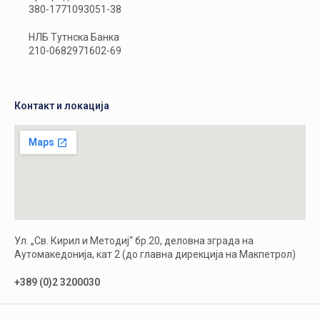
380-1771093051-38
НЛБ Тутнска Банка
210-0682971602-69
Контакт и локација
Ул. „Св. Кирил и Методиј“ бр.20, деловна зграда на
Аутомакедонија, кат 2 (до главна дирекција на Макпетрол)
+389 (0)2 3200030