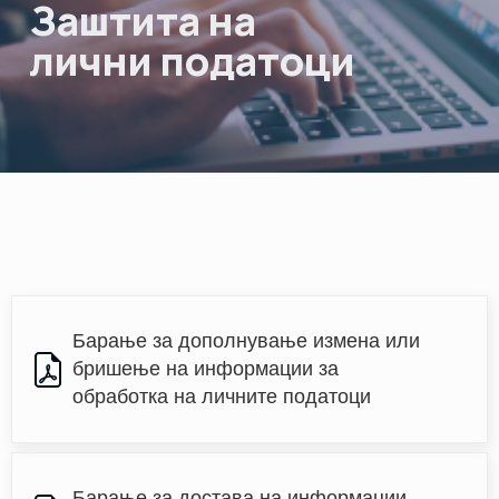
Заштита на
НАСТАНИ
лични податоци
КОНТАКТ
НАЈАВА
ЗА
ЧЛЕНОВИ
АЖУРИРАЈ
ПОДАТОЦИ
Барање за дополнување измена или 
бришење на информации за 
обработка на личните податоци
Барање за достава на информации 