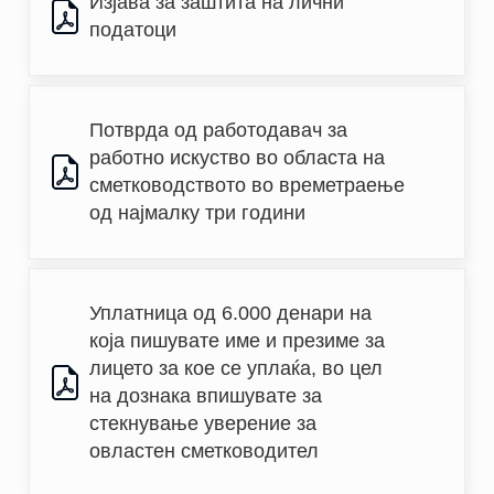
Изјава за заштита на лични 
податоци
Потврда од работодавач за 
работно искуство во областа на 
сметководството во времетраење 
од најмалку три години
Уплатница од 6.000 денари на 
која пишувате име и презиме за 
лицето за кое се уплаќа, во цел 
на дознака впишувате за 
стекнување уверение за 
овластен сметководител