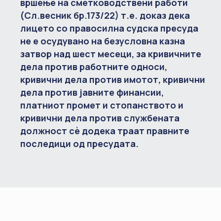
вршење на сметководствени работи
(Сл.весник бр.173/22) т.е. доказ дека
лицето со правосилна судска пресуда
не е осудувано на безусловна казна
затвор над шест месеци, за кривичните
дела против работните односи,
кривични дела против имотот, кривични
дела против јавните финансии,
платниот промет и стопанството и
кривични дела против службената
должност сѐ додека траат правните
последици од пресудата.