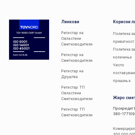
Линкови
Корисни л
Регистар на
Политика з
Овластени
приватност
Сметководители
Политика з
Регистар на
колачиња
Сметководители
Често
Регистар на
поставуван
Друштва
прашања
Регистар ТП
Овластени
Жиро сме
Сметководители
Прокредит 
Регистар ТП
380-177109
Сметководители
Комерцијал
300 000 00