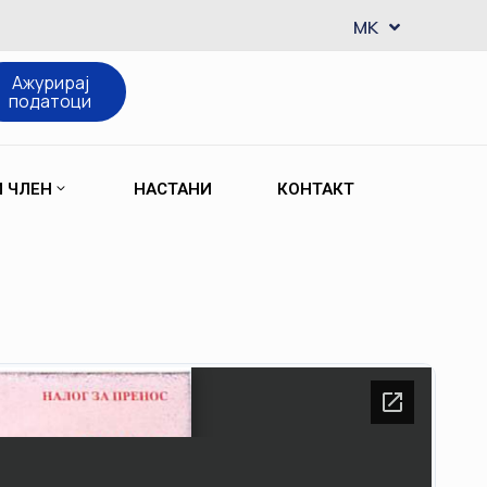
EN
MK
SQ
Ажурирај
податоци
М ЧЛЕН
НАСТАНИ
КОНТАКТ