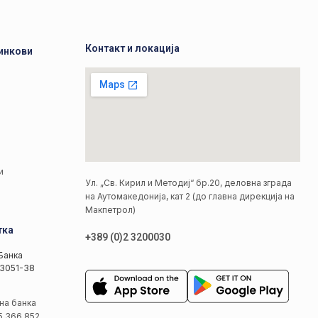
Контакт и локација
инкови
а
а
и
Ул. „Св. Кирил и Методиј“ бр.20, деловна зграда
на Аутомакедонија, кат 2 (до главна дирекција на
Макпетрол)
тка
+389 (0)2 3200030
Банка
3051-38
на банка
5 366 852