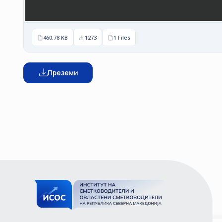
460.78 KB
1273
1 Files
Преземи