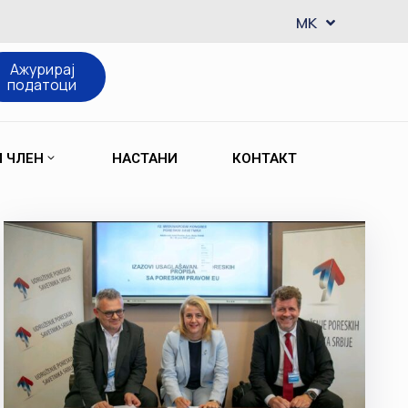
EN
MK
SQ
Ажурирај
податоци
М ЧЛЕН
НАСТАНИ
КОНТАКТ