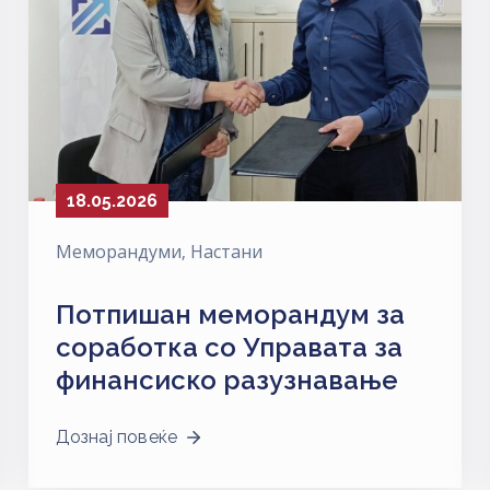
18.05.2026
Меморандуми
‚
Настани
Потпишан меморандум за
соработка со Управата за
финансиско разузнавање
Дознај повеќе