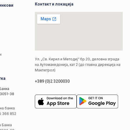
Контакт и локација
инкови
а
а
и
Ул. „Св. Кирил и Методиј“ бр.20, деловна зграда
на Аутомакедонија, кат 2 (до главна дирекција на
Макпетрол)
тка
+389 (0)2 3200030
Банка
3051-38
на банка
5 366 852
а Банка