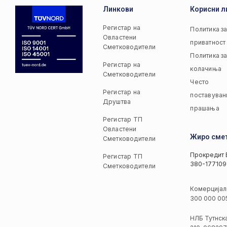
Линкови
Корисни л
Регистар на
Политика з
Овластени
приватност
Сметководители
Политика з
Регистар на
колачиња
Сметководители
Често
Регистар на
поставуван
Друштва
прашања
Регистар ТП
Овластени
Жиро сме
Сметководители
Прокредит 
Регистар ТП
380-177109
Сметководители
Комерцијал
300 000 00
НЛБ Тутнск