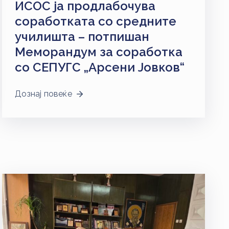
ИСОС ја продлабочува
соработката со средните
училишта – потпишан
Меморандум за соработка
со СЕПУГС „Арсени Јовков“
Дознај повеќе