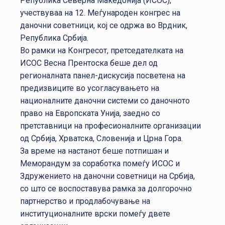
Република Северна Македонија (ИСОС),
учествуваа на 12. Меѓународен конгрес на
даночни советници, кој се одржа во Врдник,
Република Србија.
Во рамки на Конгресот, претседателката на
ИСОС Весна Прентоска беше дел од
регионалната панел-дискусија посветена на
предизвиците во усогласувањето на
националните даночни системи со даночното
право на Европската Унија, заедно со
претставници на професионалните организации
од Србија, Хрватска, Словенија и Црна Гора.
За време на настанот беше потпишан и
Меморандум за соработка помеѓу ИСОС и
Здружението на даночни советници на Србија,
со што се воспоставува рамка за долгорочно
партнерство и продлабочување на
институционалните врски помеѓу двете