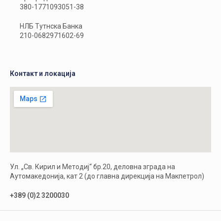
380-1771093051-38
НЛБ Тутнска Банка
210-0682971602-69
Контакт и локација
Ул. „Св. Кирил и Методиј“ бр.20, деловна зграда на
Аутомакедонија, кат 2 (до главна дирекција на Макпетрол)
+389 (0)2 3200030