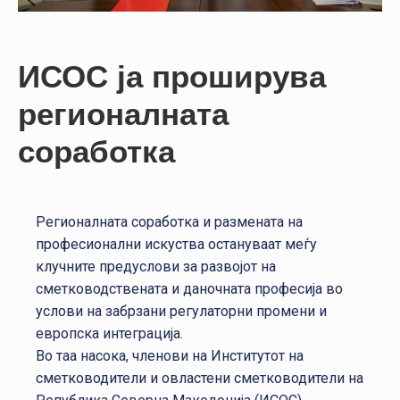
НАСТАНИ
КОНТАКТ
ИСОС ја проширува
НАЈАВА
регионалната
ЗА
ЧЛЕНОВИ
соработка
АЖУРИРАЈ
ПОДАТОЦИ
Регионалната соработка и размената на
професионални искуства остануваат меѓу
клучните предуслови за развојот на
сметководствената и даночната професија во
услови на забрзани регулаторни промени и
европска интеграција.
Во таа насока, членови на Институтот на
сметководители и овластени сметководители на