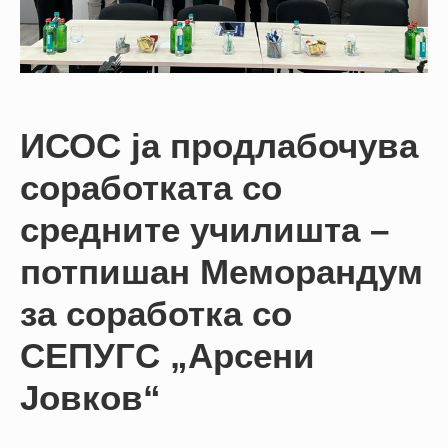
НАСТАНИ
КОНТАКТ
НАЈАВА
ЗА
ИСОС ја продлабочува
ЧЛЕНОВИ
соработката со
АЖУРИРАЈ
ПОДАТОЦИ
средните училишта –
потпишан Меморандум
за соработка со
СЕПУГС „Арсени
Јовков“