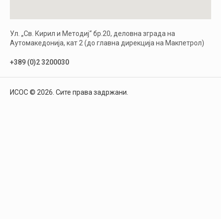
Ул. „Св. Кирил и Методиј“ бр.20, деловна зграда на
Аутомакедонија, кат 2 (до главна дирекција на Макпетрол)
+389 (0)2 3200030
ИСОС © 2026. Сите права задржани.