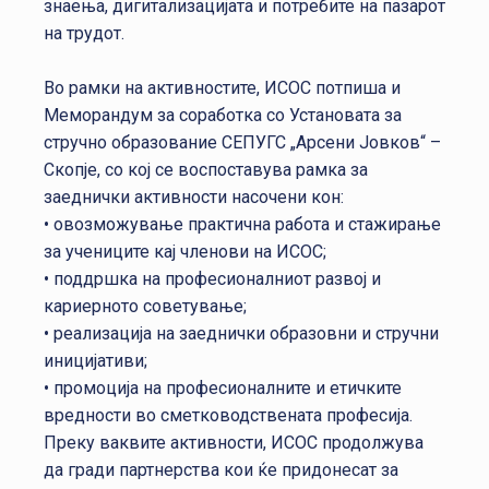
знаења, дигитализацијата и потребите на пазарот
на трудот.
Во рамки на активностите, ИСОС потпиша и
Меморандум за соработка со Установата за
стручно образование СЕПУГС „Арсени Јовков“ –
Скопје, со кој се воспоставува рамка за
заеднички активности насочени кон:
• овозможување практична работа и стажирање
за учениците кај членови на ИСОС;
• поддршка на професионалниот развој и
кариерното советување;
• реализација на заеднички образовни и стручни
иницијативи;
• промоција на професионалните и етичките
вредности во сметководствената професија.
Преку ваквите активности, ИСОС продолжува
да гради партнерства кои ќе придонесат за