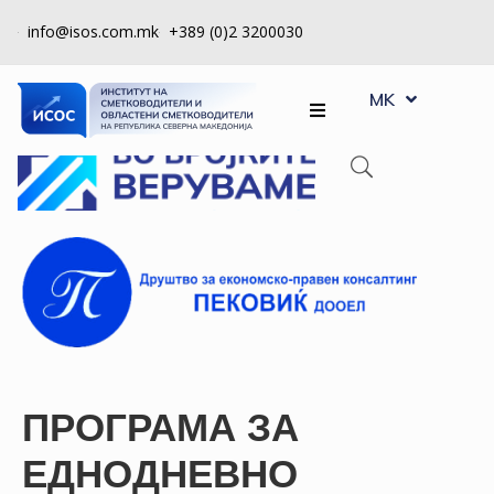
info@isos.com.mk
+389 (0)2 3200030
EN
ЗА
MK
SQ
НАС
РЕГИСТРИ
КПУ
КОНТРОЛА
НА
КВАЛИТЕТ
КАКО
ДА
ПРОГРАМА ЗА
СТАНАМ
ЧЛЕН
ЕДНОДНЕВНО