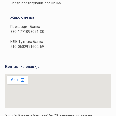
Често поставувани прашања
Жиро сметка
Прокредит Банка
380-1771093051-38
НЛБ Тутнска Банка
210-0682971602-69
Контакт и локација
Ул. „Св. Кирил и Методиј“ бр.20, деловна зграда на