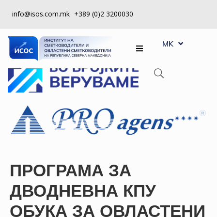
info@isos.com.mk
+389 (0)2 3200030
EN
ЗА
MK
SQ
НАС
РЕГИСТРИ
КПУ
КОНТРОЛА
НА
КВАЛИТЕТ
КАКО
ПРОГРАМА ЗА
ДА
ДВОДНЕВНА КПУ
СТАНАМ
ЧЛЕН
ОБУКА ЗА ОВЛАСТЕНИ