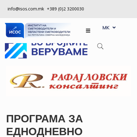
info@isos.com.mk
+389 (0)2 3200030
EN
ЗА
MK
SQ
НАС
РЕГИСТРИ
КПУ
КОНТРОЛА
НА
КВАЛИТЕТ
КАКО
ДА
ПРОГРАМА ЗА
СТАНАМ
ЧЛЕН
ЕДНОДНЕВНО