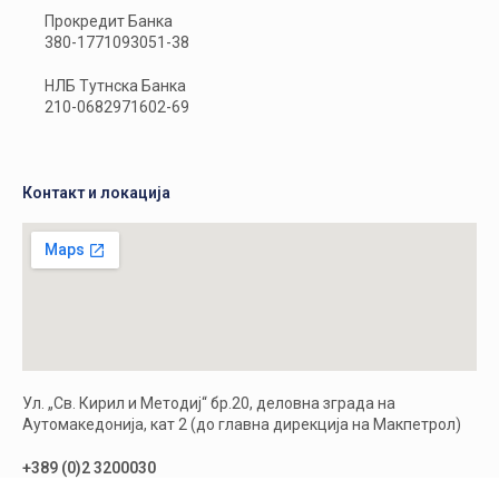
Прокредит Банка
380-1771093051-38
НЛБ Тутнска Банка
210-0682971602-69
Контакт и локација
Ул. „Св. Кирил и Методиј“ бр.20, деловна зграда на
Аутомакедонија, кат 2 (до главна дирекција на Макпетрол)
+389 (0)2 3200030