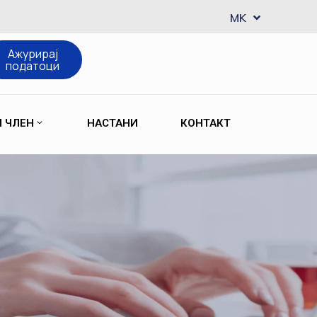
EN
MK
SQ
Ажурирај
податоци
М ЧЛЕН
НАСТАНИ
КОНТАКТ