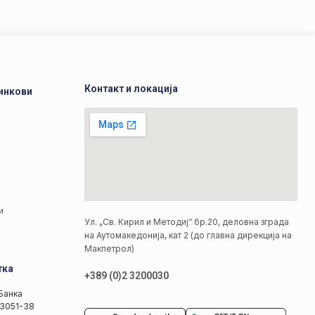
Контакт и локација
инкови
а
а
и
Ул. „Св. Кирил и Методиј“ бр.20, деловна зграда
на Аутомакедонија, кат 2 (до главна дирекција на
Макпетрол)
тка
+389 (0)2 3200030
Банка
3051-38