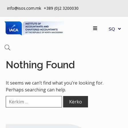
info@isos.com.mk
+389 (0)2 3200030
MK
RETH
SQ
EN
NESH
REGJISTRAT
ZHVP
Nothing Found
KONTROLLI
I
It seems we can’t find what you’re looking for.
CILËSISË
Perhaps searching can help.
SI
TË
BËHESH
ANËTAR