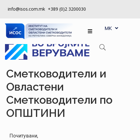
info@isos.com.mk
+389 (0)2 3200030
EN
ЗА
MK
SQ
НАС
РЕГИСТРИ
КПУ
Сметководители и
КОНТРОЛА
Овластени
НА
КВАЛИТЕТ
Сметководители по
КАКО
ОПШТИНИ
ДА
СТАНАМ
ЧЛЕН
Почитувани,