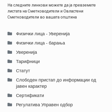
НАСТАНИ
На следните линкови можете да ја превземете
листата на Сметководители и Овластени
КОНТАКТ
Сметководители во вашата општина
НАЈАВА
ЗА
Физички лица - Уверенија
ЧЛЕНОВИ
Физички лица - барања
АЖУРИРАЈ
Уверенија
ПОДАТОЦИ
Тарифници
Статут
Слободен пристап до информации од 
јавен карактер
Сертификати
Регулатива Управен одбор