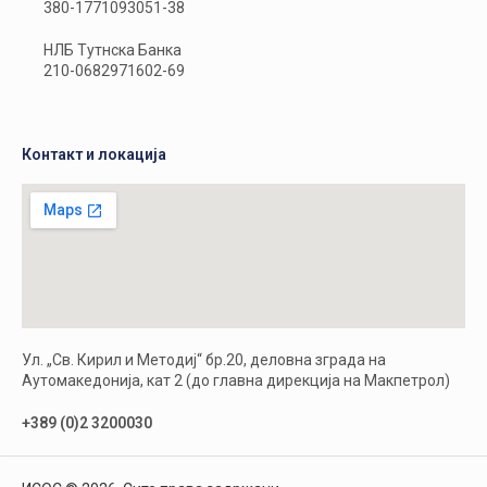
380-1771093051-38
НЛБ Тутнска Банка
210-0682971602-69
Контакт и локација
Ул. „Св. Кирил и Методиј“ бр.20, деловна зграда на
Аутомакедонија, кат 2 (до главна дирекција на Макпетрол)
+389 (0)2 3200030