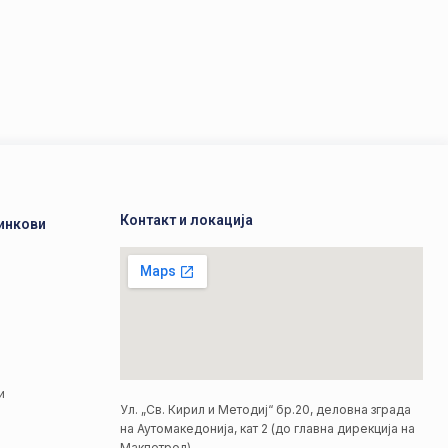
Контакт и локација
инкови
а
а
и
Ул. „Св. Кирил и Методиј“ бр.20, деловна зграда
на Аутомакедонија, кат 2 (до главна дирекција на
Макпетрол)