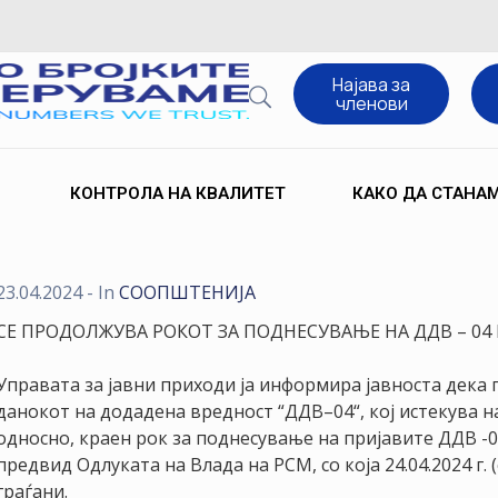
Најава за
членови
КОНТРОЛА НА КВАЛИТЕТ
КАКО ДА СТАНА
23.04.2024
- In
СООПШТЕНИJA
СЕ ПРОДОЛЖУВА РОКОТ ЗА ПОДНЕСУВАЊЕ НА ДДВ – 04 
Управата за јавни приходи ја информира јавноста дека
данокот на додадена вредност “ДДВ–04“, кој истекува на
односно, краен рок за поднесување на пријавите ДДВ -04,
предвид Одлуката на Влада на РСМ, со која 24.04.2024 г. 
граѓани.