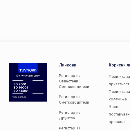
Линкови
Корисни л
Регистар на
Политика з
Овластени
приватност
Сметководители
Политика з
Регистар на
колачиња
Сметководители
Често
Регистар на
поставуван
Друштва
прашања
Регистар ТП