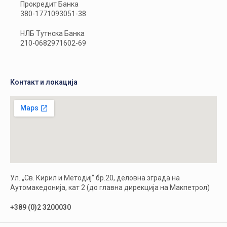
Прокредит Банка
380-1771093051-38
НЛБ Тутнска Банка
210-0682971602-69
Контакт и локација
Ул. „Св. Кирил и Методиј“ бр.20, деловна зграда на
Аутомакедонија, кат 2 (до главна дирекција на Макпетрол)
+389 (0)2 3200030