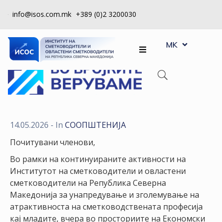
info@isos.com.mk
+389 (0)2 3200030
EN
ЗА
MK
SQ
НАС
РЕГИСТРИ
КПУ
КОНТРОЛА
14.05.2026
- In
СООПШТЕНИJA
НА
Почитувани членови,
КВАЛИТЕТ
Во рамки на континуираните активности на
КАКО
Институтот на сметководители и овластени
ДА
сметководители на Република Северна
СТАНАМ
Македонија за унапредување и зголемување на
ЧЛЕН
атрактивноста на сметководствената професија
кај младите, вчера во просториите на Економски