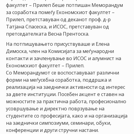
НАСТАНИ
факултет – Прилеп беше потпишан Меморандум
за соработка помеѓу Економскиот факултет –
КОНТАКТ
Прилеп, претставуван од деканот проф. д-р
Татјана Спасеска, и ИСОС, претставуван од
НАЈАВА
претседателката Весна Прентоска.
ЗА
На потпишувањето присуствуваше и Елена
ЧЛЕНОВИ
Димоска, член на Комисијата за меѓународни
АЖУРИРАЈ
контакти и зачленување во ИСОС и алумнист на
ПОДАТОЦИ
Економскиот факултет – Прилеп.
Со Меморандумот се воспоставуваат различни
форми на меѓусебна соработка, поддршка и
реализација на заеднички активности од интерес
за двете институции. Посебен акцент е ставен на
можностите за практична работа, професионално
усовршување и директно поврзување на
студентите со професијата, како и на организација
на заеднички симпозиуми, семинари, обуки,
конференции и други стручни настани.