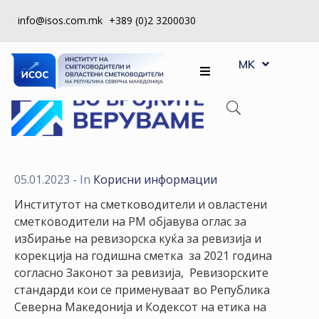
info@isos.com.mk
+389 (0)2 3200030
EN
ЗА
MK
SQ
НАС
РЕГИСТРИ
КПУ
КОНТРОЛА
05.01.2023
- In
Корисни информации
НА
Институтот на сметководители и овластени
КВАЛИТЕТ
сметководители на РМ објавува оглас за
избирање на ревизорска куќа за ревизија и
КАКО
корекција на годишна сметка за 2021 година
ДА
согласно Законот за ревизија, Ревизорските
СТАНАМ
стандарди кои се применуваат во Република
ЧЛЕН
Северна Македонија и Кодексот на етика на