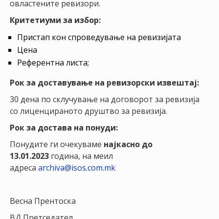
овластените ревизори.
НАСТАНИ
Критетиуми за избор:
КОНТАКТ
Пристап кон спроведување на ревизијата
НАЈАВА
Цена
ЗА
Референтна листа;
ЧЛЕНОВИ
Рок за доставување на ревизорски извештај:
АЖУРИРАЈ
30 дена по склучување на договорот за ревизија
ПОДАТОЦИ
со лиценцираното друштво за ревизија.
Рок за достава на понуди:
Понудите ги очекуваме
најкасно до
13.01.2023
година, на меил
адреса
archiva@isos.com.mk
Весна Прентоска
ВД Претседател