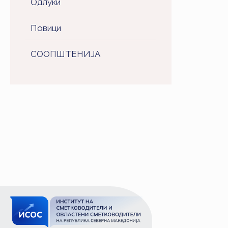
Одлуки
Повици
СООПШТЕНИJA