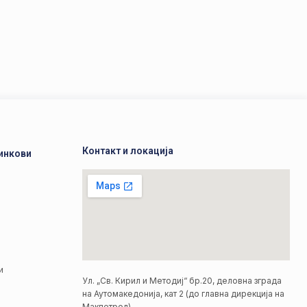
Контакт и локација
инкови
а
а
и
Ул. „Св. Кирил и Методиј“ бр.20, деловна зграда
на Аутомакедонија, кат 2 (до главна дирекција на
Макпетрол)