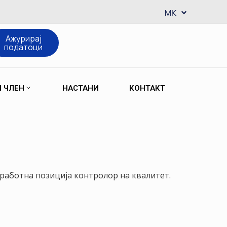
EN
MK
SQ
Ажурирај
податоци
М ЧЛЕН
НАСТАНИ
КОНТАКТ
 работна позиција контролор на квалитет.