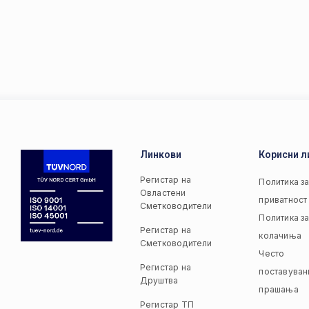
Линкови
Корисни л
Регистар на
Политика з
Овластени
приватност
Сметководители
Политика з
Регистар на
колачиња
Сметководители
Често
Регистар на
поставуван
Друштва
прашања
Регистар ТП