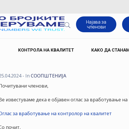
Најава за
членови
КОНТРОЛА НА КВАЛИТЕТ
КАКО ДА СТАНА
25.04.2024
- In
СООПШТЕНИJA
Почитувани членови,
Ве известуваме дека е објавен оглас за вработување на
Оглас за вработување на контролор на квалитет
Со почит,