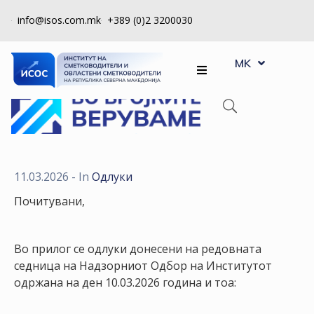
info@isos.com.mk
+389 (0)2 3200030
EN
ЗА
MK
SQ
НАС
РЕГИСТРИ
КПУ
КОНТРОЛА
11.03.2026
- In
Одлуки
НА
Почитувани,
КВАЛИТЕТ
КАКО
Во прилог се одлуки донесени на редовната
ДА
седница на Надзорниот Одбор на Институтот
СТАНАМ
одржана на ден 10.03.2026 година и тоа:
ЧЛЕН