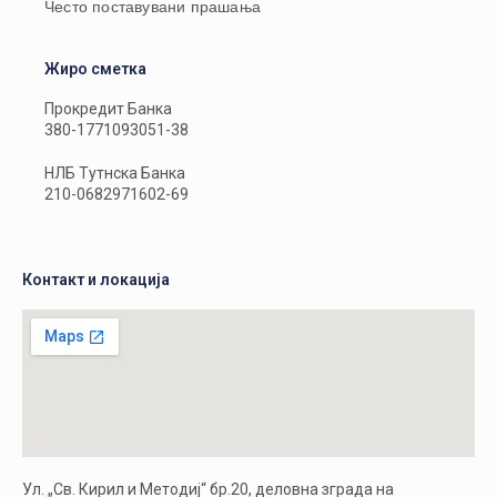
Често поставувани прашања
Жиро сметка
Прокредит Банка
380-1771093051-38
НЛБ Тутнска Банка
210-0682971602-69
Контакт и локација
Ул. „Св. Кирил и Методиј“ бр.20, деловна зграда на