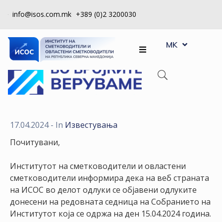
info@isos.com.mk
+389 (0)2 3200030
EN
ЗА
MK
SQ
НАС
РЕГИСТРИ
КПУ
КОНТРОЛА
17.04.2024
- In
Известувања
НА
Почитувани,
КВАЛИТЕТ
Институтот на сметководители и овластени
КАКО
сметководители информира дека на веб страната
ДА
на ИСОС во делот одлуки се објавени одлуките
СТАНАМ
донесени на редовната седница на Собранието на
ЧЛЕН
Институтот која се одржа на ден 15.04.2024 година.