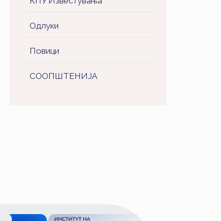
КПУ Известувања
Одлуки
Повици
СООПШТЕНИJA