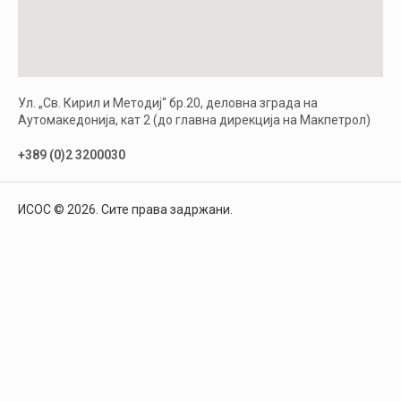
Ул. „Св. Кирил и Методиј“ бр.20, деловна зграда на
Аутомакедонија, кат 2 (до главна дирекција на Макпетрол)
+389 (0)2 3200030
ИСОС © 2026. Сите права задржани.