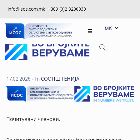
info@isos.com.mk
+389 (0)2 3200030
EN
ЗА
MK
SQ
НАС
РЕГИСТРИ
КПУ
КОНТРОЛА
17.02.2026
- In
СООПШТЕНИJA
НА
КВАЛИТЕТ
КАКО
ДА
Почитувани членови,
СТАНАМ
ЧЛЕН