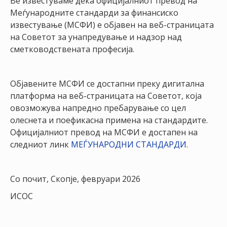
Ве известуваме дека официјалниот превод на
НАСТАНИ
Меѓународните стандарди за финансиско
известување (МСФИ) е објавен на веб-страницата
КОНТАКТ
на Советот за унапредување и надзор над
сметководствената професија.
НАЈАВА
ЗА
ЧЛЕНОВИ
Објавените МСФИ се достапни преку дигитална
платформа на веб-страницата на Советот, која
АЖУРИРАЈ
овозможува напредно пребарување со цел
ПОДАТОЦИ
олеснета и поефикасна примена на стандардите.
Официјалниот превод на МСФИ е достапен на
следниот линк
МЕЃУНАРОДНИ СТАНДАРДИ
.
Со почит, Скопје, февруари 2026
ИСОС