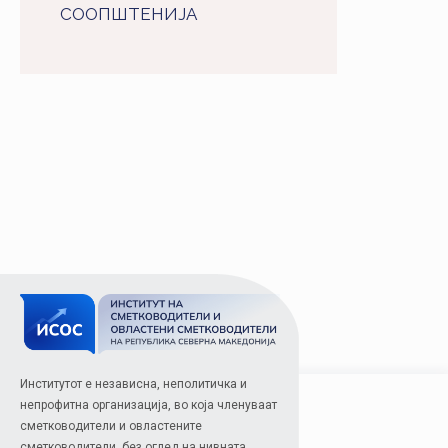
СООПШТЕНИJA
Институтот е независна, неполитичка и
непрофитна организација, во која членуваат
сметководители и овластените
сметководители, без оглед на нивната