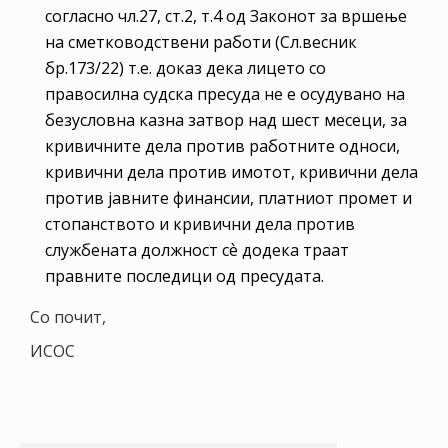
согласно чл.27, ст.2, т.4 од Законот за вршење
на сметководствени работи (Сл.весник
бр.173/22) т.е. доказ дека лицето со
правосилна судска пресуда не е осудувано на
безусловна казна затвор над шест месеци, за
кривичните дела против работните односи,
кривични дела против имотот, кривични дела
против јавните финансии, платниот промет и
стопанството и кривични дела против
службената должност сѐ додека траат
правните последици од пресудата.
Со почит,
ИСОС