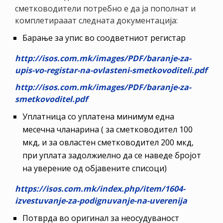
НАСТАНИ
сметководители потребно е да ја пополнат и
комплетирааат следната документација:
КОНТАКТ
Барање за упис во соодветниот регистар
НАЈАВА
http://isos.com.mk/images/PDF/baranje-za-
ЗА
upis-vo-registar-na-ovlasteni-smetkovoditeli.pdf
ЧЛЕНОВИ
http://isos.com.mk/images/PDF/baranje-za-
АЖУРИРАЈ
smetkovoditel.pdf
ПОДАТОЦИ
Уплатница со уплатена минимум една
месечна чланарина ( за сметководител 100
мкд, и за овластен сметководител 200 мкд,
при уплата задолжиелно да се наведе бројот
на уверение од објавените списоци)
https://isos.com.mk/index.php/item/1604-
izvestuvanje-za-podignuvanje-na-uverenija
Потврда во оригинал за неосудуваност