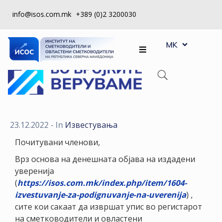
info@isos.com.mk
+389 (0)2 3200030
EN
ЗА
MK
SQ
НАС
РЕГИСТРИ
КПУ
КОНТРОЛА
23.12.2022
- In
Известувања
НА
Почитувани членови,
КВАЛИТЕТ
Врз основа на денешната објава на издадени
КАКО
уверенија
ДА
(
https://isos.com.mk/index.php/item/1604-
СТАНАМ
izvestuvanje-za-podignuvanje-na-uverenija
) ,
ЧЛЕН
сите кои сакаат да извршат упис во регистарот
на сметководители и овластени