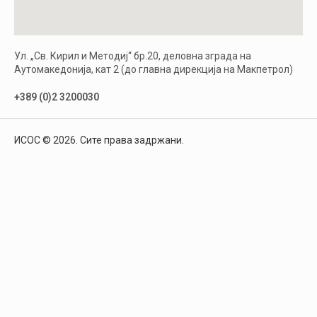
Ул. „Св. Кирил и Методиј“ бр.20, деловна зграда на
Аутомакедонија, кат 2 (до главна дирекција на Макпетрол)
+389 (0)2 3200030
ИСОС © 2026. Сите права задржани.