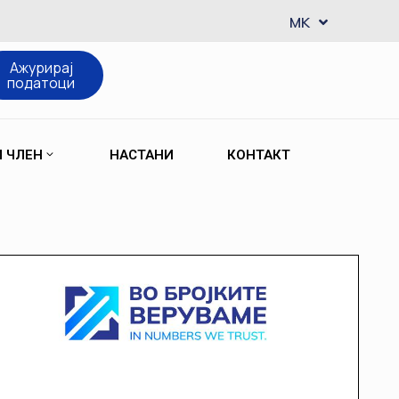
EN
MK
SQ
Ажурирај
податоци
М ЧЛЕН
НАСТАНИ
КОНТАКТ