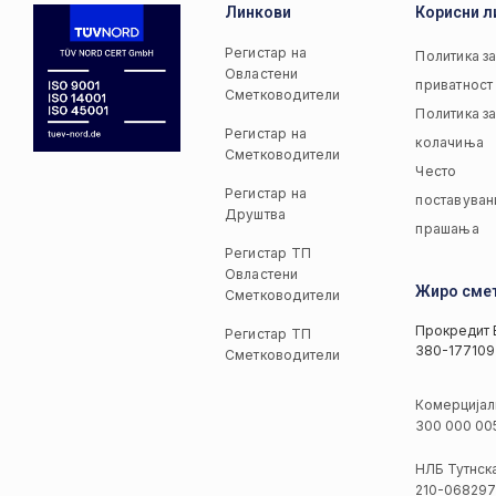
Линкови
Корисни л
Регистар на
Политика з
Овластени
приватност
Сметководители
Политика з
Регистар на
колачиња
Сметководители
Често
Регистар на
поставуван
Друштва
прашања
Регистар ТП
Овластени
Жиро сме
Сметководители
Прокредит 
Регистар ТП
380-177109
Сметководители
Комерцијал
300 000 00
НЛБ Тутнск
210-068297