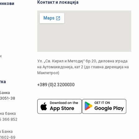
Контакт и локација
инкови
а
а
и
Ул. „Св. Кирил и Методиј“ бр.20, деловна зграда
на Аутомакедонија, кат 2 (до главна дирекција на
Макпетрол)
тка
+389 (0)2 3200030
Банка
3051-38
на банка
5 366 852
а Банка
1602-69