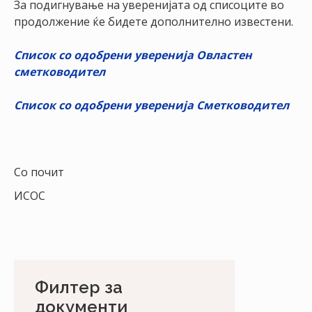
За подигнување на уверенијата од списоците во
НАСТАНИ
продолжение ќе бидете дополнително известени.
КОНТАКТ
Список со одобрени уверенија Овластен
НАЈАВА
сметководител
ЗА
ЧЛЕНОВИ
Список со одобрени уверенија Сметководител
АЖУРИРАЈ
ПОДАТОЦИ
Со почит
ИСОС
Филтер за
документи