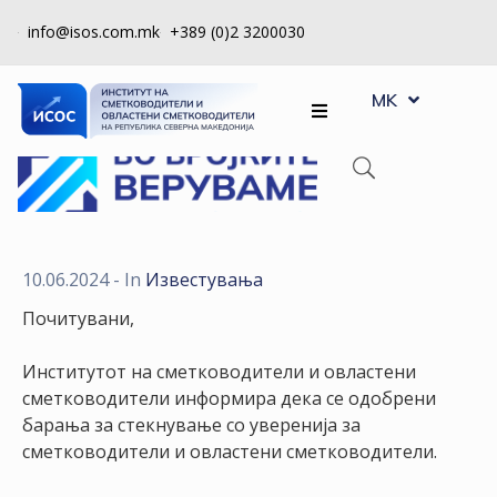
info@isos.com.mk
+389 (0)2 3200030
EN
ЗА
MK
SQ
НАС
РЕГИСТРИ
КПУ
КОНТРОЛА
10.06.2024
- In
Известувања
НА
Почитувани,
КВАЛИТЕТ
Институтот на сметководители и овластени
КАКО
сметководители информира дека се одобрени
ДА
барања за стекнување со уверенија за
СТАНАМ
сметководители и овластени сметководители.
ЧЛЕН