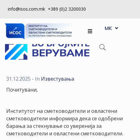
info@isos.com.mk
+389 (0)2 3200030
EN
ЗА
MK
SQ
НАС
РЕГИСТРИ
КПУ
КОНТРОЛА
31.12.2025
- In
Известувања
НА
Почитувани,
КВАЛИТЕТ
КАКО
Институтот на сметководители и овластени
ДА
сметководители информира дека се одобрени
СТАНАМ
барања за стекнување со уверенија за
ЧЛЕН
сметководители и овластени сметководители.