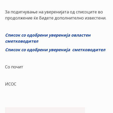
НАСТАНИ
За подигнување на уверенијата од списоците во
КОНТАКТ
продолжение ќе бидете дополнително известени.
НАЈАВА
ЗА
Список со одобрени уверенија oвластен
ЧЛЕНОВИ
сметководител
АЖУРИРАЈ
Список со одобрени уверенија сметководител
ПОДАТОЦИ
Со почит
ИСОС