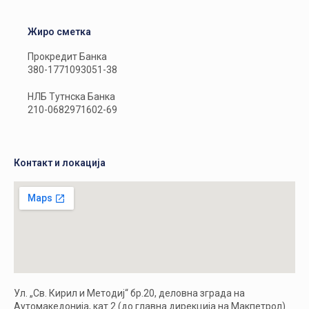
Жиро сметка
Прокредит Банка
380-1771093051-38
НЛБ Тутнска Банка
210-0682971602-69
Контакт и локација
Ул. „Св. Кирил и Методиј“ бр.20, деловна зграда на
Аутомакедонија, кат 2 (до главна дирекција на Макпетрол)