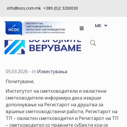
info@isos.com.mk
+389 (0)2 3200030
EN
ЗА
MK
SQ
НАС
РЕГИСТРИ
КПУ
КОНТРОЛА
05.03.2026
- In
Известувања
НА
Почитувани,
КВАЛИТЕТ
Институтот на сметководители и овластени
КАКО
сметководители информира дека изврши
ДА
дополнување на Регистарот на друштва за
СТАНАМ
вршење сметководствени работи, Регистарот на
ЧЛЕН
ТП – овластен сметководител и Регистарот на ТП
– сметководител со правните субјекти кои се