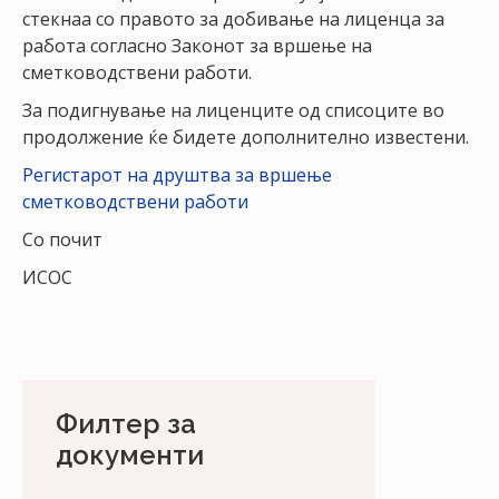
НАСТАНИ
стекнаа со правото за добивање на лиценца за
работа согласно Законот за вршење на
КОНТАКТ
сметководствени работи.
За подигнување на лиценците од списоците во
НАЈАВА
продолжение ќе бидете дополнително известени.
ЗА
ЧЛЕНОВИ
Регистарот на друштва за вршење
сметководствени работи
АЖУРИРАЈ
Со почит
ПОДАТОЦИ
ИСОС
Филтер за
документи