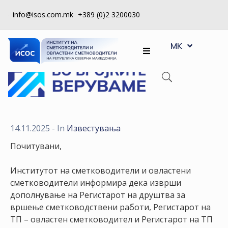
info@isos.com.mk
+389 (0)2 3200030
EN
ЗА
MK
SQ
НАС
РЕГИСТРИ
КПУ
КОНТРОЛА
14.11.2025
- In
Известувања
НА
Почитувани,
КВАЛИТЕТ
Институтот на сметководители и овластени
КАКО
сметководители информира дека изврши
ДА
дополнување на Регистарот на друштва за
СТАНАМ
вршење сметководствени работи, Регистарот на
ЧЛЕН
ТП – овластен сметководител и Регистарот на ТП