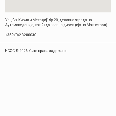
Ул. „Св. Кирил и Методиј“ бр.20, деловна зграда на
Аутомакедонија, кат 2 (до главна дирекција на Макпетрол)
+389 (0)2 3200030
ИСОС © 2026. Сите права задржани.