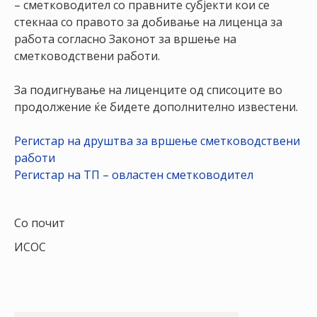
– сметководител со правните субјекти кои се
НАСТАНИ
стекнаа со правото за добивање на лиценца за
работа согласно Законот за вршење на
КОНТАКТ
сметководствени работи.
НАЈАВА
ЗА
За подигнување на лиценците од списоците во
ЧЛЕНОВИ
продолжение ќе бидете дополнително известени.
АЖУРИРАЈ
Регистар на друштва за вршење сметководствени
ПОДАТОЦИ
работи
Регистар на ТП – овластен сметководител
Со почит
ИСОС