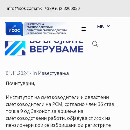
info@isos.com.mk
+389 (0)2 3200030
EN
ЗА
MK
SQ
НАС
РЕГИСТРИ
КПУ
КОНТРОЛА
01.11.2024
- In
Известувања
НА
Почитувани,
КВАЛИТЕТ
Институтот на сметководители и овластени
КАКО
сметководители на РСМ, согласно член 36 став 1
ДА
точка 9 од Законот за вршење на
СТАНАМ
сметководствени работи, објавува список на
ЧЛЕН
пензионери кои се избришани од регистрите