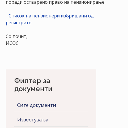
поради остварено право на пензионирање.
НАСТАНИ
Список на пензионери избришани од
КОНТАКТ
регистрите
НАЈАВА
ЗА
Со почит,
ЧЛЕНОВИ
ИСОС
АЖУРИРАЈ
ПОДАТОЦИ
Филтер за
документи
Сите документи
Известувања