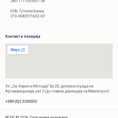
380-1771093051-38
НЛБ Тутнска Банка
210-0682971602-69
Контакт и локација
Ул. „Св. Кирил и Методиј“ бр.20, деловна зграда на
Аутомакедонија, кат 2 (до главна дирекција на Макпетрол)
+389 (0)2 3200030
ИСОС © 2026. Сите права задржани.