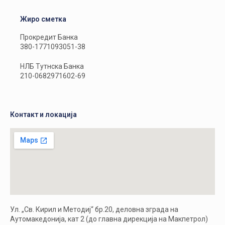
Жиро сметка
Прокредит Банка
380-1771093051-38
НЛБ Тутнска Банка
210-0682971602-69
Контакт и локација
Ул. „Св. Кирил и Методиј“ бр.20, деловна зграда на
Аутомакедонија, кат 2 (до главна дирекција на Макпетрол)