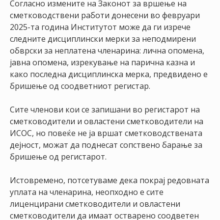
Согласно измените на Законот за вршење на
НАСТАНИ
сметководствени работи донесени во февруари
2025-та година Институтот може да ги изрече
КОНТАКТ
следните дисциплински мерки за неподмирени
НАЈАВА
обврски за неплатена членарина: лична опомена,
ЗА
јавна опомена, изрекување на парична казна и
ЧЛЕНОВИ
како последна дисциплинска мерка, предвидено е
бришење од соодветниот регистар.
АЖУРИРАЈ
ПОДАТОЦИ
Сите членови кои се запишани во регистарот на
сметководители и овластени сметководители на
ИСОС, но повеќе не ја вршат сметководствената
дејност, можат да поднесат сопствено барање за
бришење од регистарот.
Истовремено, потсетуваме дека покрај редовната
уплата на членарина, неопходно е сите
лиценцирани сметководители и овластени
сметководители да имаат остварено соодветен