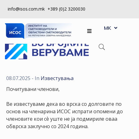
info@isos.com.mk
+389 (0)2 3200030
EN
ЗА
MK
SQ
НАС
РЕГИСТРИ
КПУ
КОНТРОЛА
08.07.2025
- In
Известувања
НА
Почитувани членови,
КВАЛИТЕТ
Ве известуваме дека во врска со долговите по
КАКО
основ на членарина ИСОС испрати опомени до
ДА
членовите кои сѐ уште не ја подмириле оваа
СТАНАМ
обврска заклучно со 2024 година.
ЧЛЕН