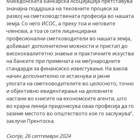
Македонската Банкарска Асоцијација претставува
значајна поддршка на тековните процеси за
развој на сметководствената професија во нашата
земја. Со него ИСОС, а преку тоа и неговите
членови, а тоа се сите лиценцирани
професионални сметководители во нашата земја,
добиваат дополнителни можности и пристап до
висококвалитетно знаење и практичните искуства
на банките при примената на меѓународните
стандарди за финансиско известување. На ваков
начин дополнително се истакнува и јакне
улогата на сметководителите во целосното, точно
и објективно евидентирање на деловните
настани во книгите на економските агенти, што
во крајна линија придонесува оваа професија да го
заземе местото во општеството кое го заслужува“,
заклучи Прентоска.
Скопје, 26 септември 2024