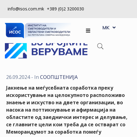
info@isos.com.mk
+389 (0)2 3200030
EN
ЗА
MK
SQ
НАС
РЕГИСТРИ
КПУ
КОНТРОЛА
26.09.2024
- In
СООПШТЕНИJA
НА
Јакнење на меѓусебната соработка преку
КВАЛИТЕТ
искористување на целокупното расположиво
знаење и искуство на двете организации, во
КАКО
насока на поттикнување и афирмација на
ДА
областите од заеднички интерес и делување,
СТАНАМ
се главните цели кои треба да се остварат со
ЧЛЕН
Меморандумот за соработка помеѓу