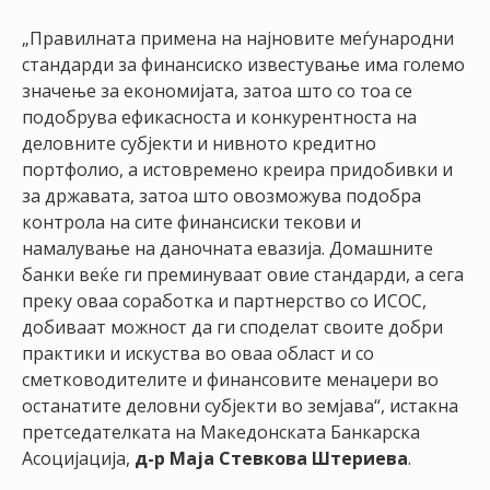
„Правилната примена на најновите меѓународни
стандарди за финансиско известување има големо
значење за економијата, затоа што со тоа се
подобрува ефикасноста и конкурентноста на
деловните субјекти и нивното кредитно
портфолио, а истовремено креира придобивки и
за државата, затоа што овозможува подобра
контрола на сите финансиски текови и
намалување на даночната евазија. Домашните
банки веќе ги преминуваат овие стандарди, а сега
преку оваа соработка и партнерство со ИСОС,
добиваат можност да ги споделат своите добри
практики и искуства во оваа област и со
сметководителите и финансовите менаџери во
останатите деловни субјекти во земјава“, истакна
претседателката на Македонската Банкарска
Асоцијација,
д-р Маја Стевкова Штериева
.