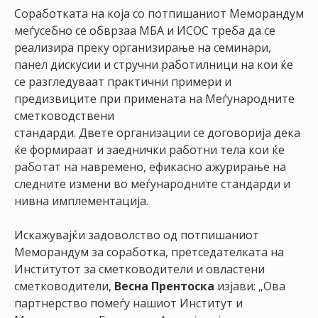
Соработката на која со потпишаниот Меморандум
меѓусебно се обврзаа МБА и ИСОС треба да се
реализира преку организирање на семинари,
панел дискусии и стручни работилници на кои ќе
се разгледуваат практични примери и
предизвиците при примената на Меѓународните
сметководствени
стандарди. Двете организации се договорија дека
ќе формираат и заеднички работни тела кои ќе
работат на навремено, ефикасно ажурирање на
следните измени во меѓународните стандарди и
нивна имплементација.
Искажувајќи задоволство од потпишаниот
Меморандум за соработка, претседателката на
Институтот за сметководители и овластени
сметководители,
Весна Прентоска
изјави: „Ова
партнерство помеѓу нашиот Институт и