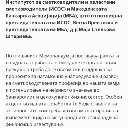
Институтот за сметководители и овластени
НАСТАНИ
сметководители (ИСОС) и Македонската
Банкарска Асоцијација (МБА), што го потпишаа
КОНТАКТ
претседателката на ИСОС, Весна Прентоска и
НАЈАВА
претседателката на МБА, д-р Маја Стевкова
ЗА
Штериева.
ЧЛЕНОВИ
АЖУРИРАЈ
Потпишаниот Меморандум ја поставува рамката
ПОДАТОЦИ
на идната соработка помеѓу двете организации
преку која треба да се овозможи поддршка на
процесите за натамошно унапредување и развој
на сметководствената професија во нашата земја
и потенцирање на нејзиното значење во
банкарскиот и целокупниот бизнис сектор. Особен
акцент во идната соработка ќе биде ставен и на
активностите кои треба да овозможат правилна
имплементација на меѓународните стандарди за
финансиско известување.