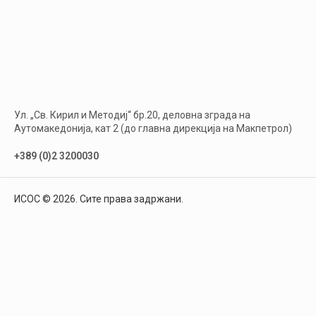
Ул. „Св. Кирил и Методиј“ бр.20, деловна зграда на
Аутомакедонија, кат 2 (до главна дирекција на Макпетрол)
+389 (0)2 3200030
ИСОС © 2026. Сите права задржани.