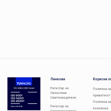
Линкови
Корисни л
Регистар на
Политика з
Овластени
приватност
Сметководители
Политика з
Регистар на
колачиња
Сметководители