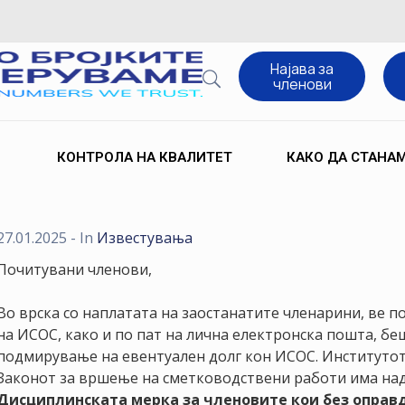
Најава за
членови
КОНТРОЛА НА КВАЛИТЕТ
КАКО ДА СТАНА
27.01.2025
- In
Известувања
Почитувани членови,
Во врска со наплатата на заостанатите членарини, ве по
на ИСОС, како и по пат на лична електронска пошта, б
подмирување на евентуален долг кон ИСОС. Институтот со
Законот за вршење на сметководствени работи има над
Дисциплинската мерка за членовите кои без оправд