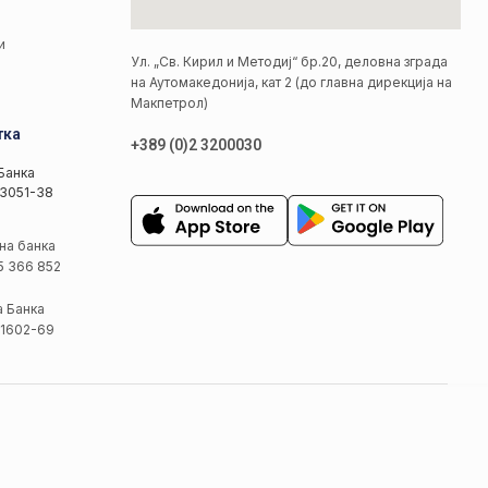
и
Ул. „Св. Кирил и Методиј“ бр.20, деловна зграда
на Аутомакедонија, кат 2 (до главна дирекција на
Макпетрол)
тка
+389 (0)2 3200030
Банка
3051-38
на банка
5 366 852
а Банка
1602-69