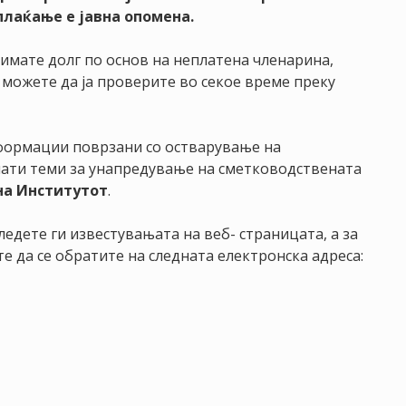
плаќање е јавна опомена.
 имате долг по основ на неплатена членарина,
 можете да ја проверите во секое време преку
формации поврзани со остварување на
анати теми за унапредување на сметководствената
 на Институтот
.
едете ги известувањата на веб- страницата, а за
 да се обратите на следната електронска адреса: