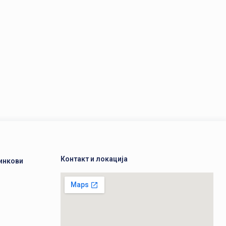
Контакт и локација
инкови
а
а