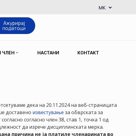
EN
MK
SQ
Ажурирај
податоци
М ЧЛЕН
НАСТАНИ
КОНТАКТ
тсетуваме дека на 20.11.2024 на веб-страницата
еше доставено
известување
за обврската за
гласно согласно член 38, став 1, точка 1 од
лежност да изрече дисциплинската мерка.
ана причина не ја платиле членарината во