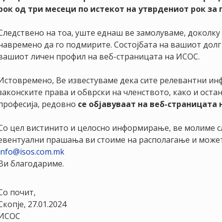
рок од три месеци по истекот на утврдениот рок за 
Следствено на тоа, уште еднаш ве замолуваме, доколку
навремено да го подмирите. Состојбата на вашиот долг
вашиот личен профил на веб-страницата на ИСОС.
Истовремено, Ве известуваме дека сите релевантни ин
законските права и обврски на членството, како и ост
професија, редовно
се објавуваат на веб-страницата
Со цел вистинито и целосно информирање, ве молиме сл
евентуални прашања ви стоиме на располагање и можете
info@isos.com.mk
Ви благодариме.
Со почит,
Скопје, 27.01.2024
ИСОС