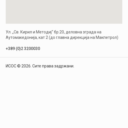
Ул. „Св. Кирил и Методиј“ бр.20, деловна зграда на
Аутомакедонија, кат 2 (до главна дирекција на Макпетрол)
+389 (0)2 3200030
ИСОС © 2026. Сите права задржани.