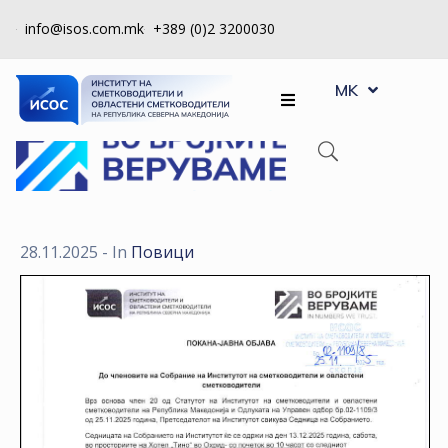
info@isos.com.mk
+389 (0)2 3200030
EN
ЗА
MK
SQ
НАС
РЕГИСТРИ
КПУ
КОНТРОЛА
28.11.2025
- In
Повици
НА
КВАЛИТЕТ
КАКО
ДА
СТАНАМ
ЧЛЕН