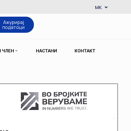
EN
MK
SQ
Ажурирај
податоци
М ЧЛЕН
НАСТАНИ
КОНТАКТ