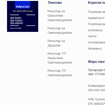
Линкови
Корисни л
Регистар на
Политика з
Овластени
приватност
Сметководители
Политика з
Регистар на
колачиња
Сметководители
Често
Регистар на
поставуван
Друштва
прашања
Регистар ТП
Овластени
Жиро сме
Сметководители
Прокредит 
Регистар ТП
380-177109
Сметководители
Комерцијал
300 000 00
НЛБ Тутнск
210-068297