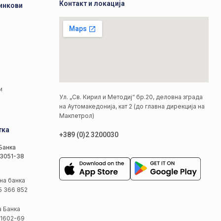
Контакт и локација
инкови
а
а
и
Ул. „Св. Кирил и Методиј“ бр.20, деловна зграда
на Аутомакедонија, кат 2 (до главна дирекција на
Макпетрол)
тка
+389 (0)2 3200030
Банка
3051-38
на банка
5 366 852
а Банка
1602-69