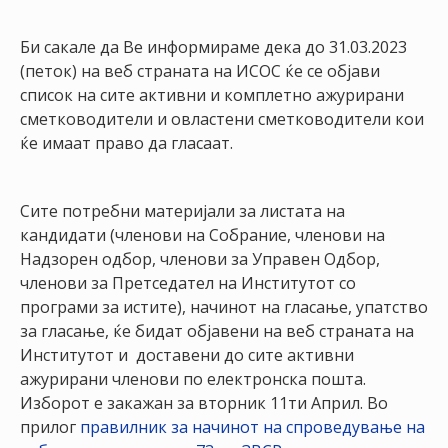
НАСТАНИ
Би сакале да Ве информираме дека до 31.03.2023
КОНТАКТ
(петок) на веб страната на ИСОС ќе се објави
список на сите активни и комплетно ажурирани
НАЈАВА
сметководители и овластени сметководители кои
ЗА
ќе имаат право да гласаат.
ЧЛЕНОВИ
АЖУРИРАЈ
Сите потребни материјали за листата на
ПОДАТОЦИ
кандидати (членови на Собрание, членови на
Надзорен одбор, членови за Управен Одбор,
членови за Претседател на Институтот со
програми за истите), начинот на гласање, упатство
за гласање, ќе бидат објавени на веб страната на
Институтот и доставени до сите активни
ажурирани членови по електронска пошта.
Изборот е закажан за вторник 11ти Април. Во
прилог
правилник за начинот на спроведување на