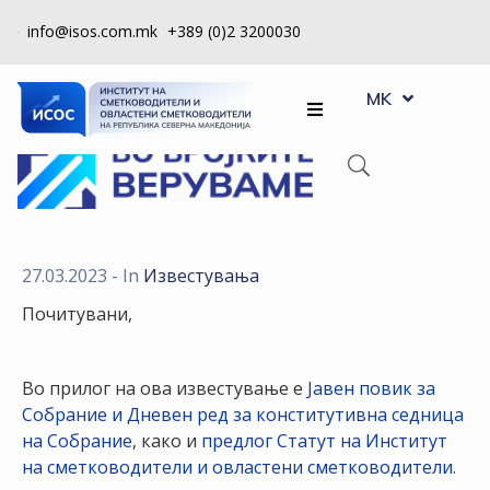
info@isos.com.mk
+389 (0)2 3200030
EN
ЗА
MK
SQ
НАС
РЕГИСТРИ
КПУ
КОНТРОЛА
27.03.2023
- In
Известувања
НА
Почитувани,
КВАЛИТЕТ
КАКО
Во прилог на ова известување е
Јавен повик за
ДА
Собрание и Дневен ред за конститутивна седница
СТАНАМ
на Собрание
, како и
предлог Статут на Институт
ЧЛЕН
на сметководители и овластени сметководители.