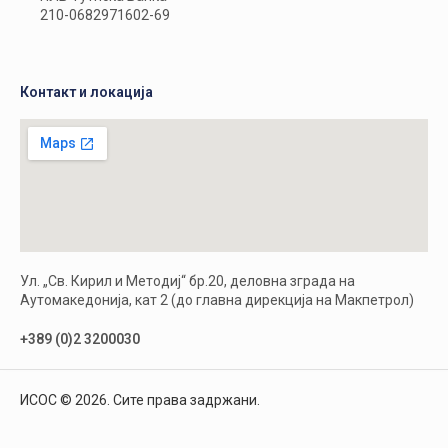
210-0682971602-69
Контакт и локација
Ул. „Св. Кирил и Методиј“ бр.20, деловна зграда на
Аутомакедонија, кат 2 (до главна дирекција на Макпетрол)
+389 (0)2 3200030
ИСОС © 2026. Сите права задржани.