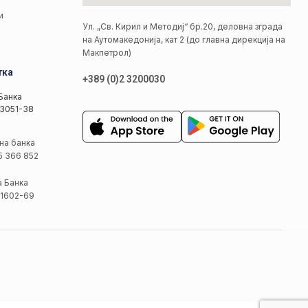
и
Ул. „Св. Кирил и Методиј“ бр.20, деловна зграда
на Аутомакедонија, кат 2 (до главна дирекција на
Макпетрол)
тка
+389 (0)2 3200030
Банка
3051-38
на банка
5 366 852
а Банка
1602-69