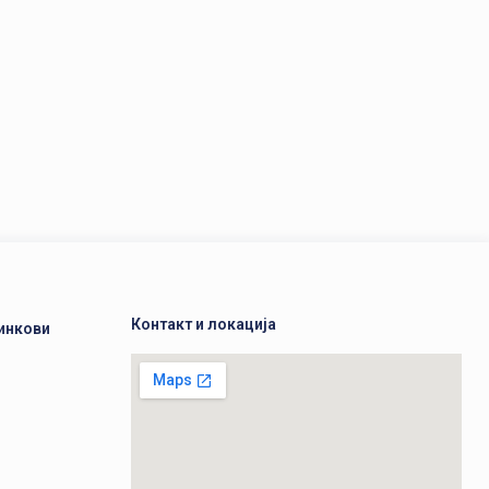
Контакт и локација
инкови
а
а