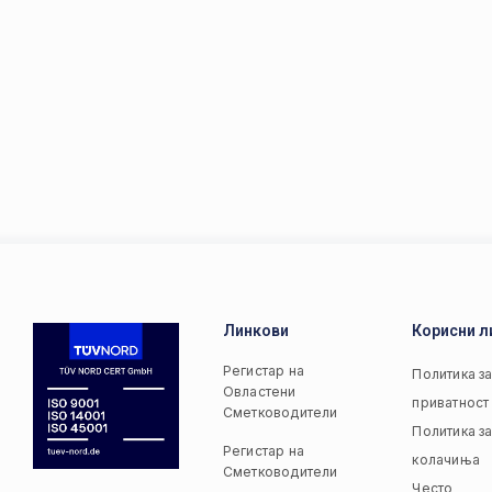
Линкови
Корисни л
Регистар на
Политика з
Овластени
приватност
Сметководители
Политика з
Регистар на
колачиња
Сметководители
Често