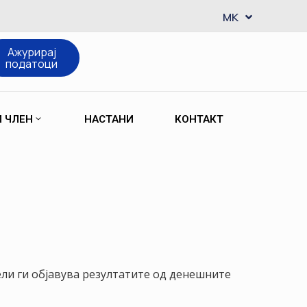
EN
MK
SQ
Ажурирај
податоци
М ЧЛЕН
НАСТАНИ
КОНТАКТ
ли ги објавува резултатите од денешните