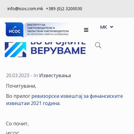
info@isos.com.mk
+389 (0)2 3200030
EN
ЗА
MK
SQ
НАС
РЕГИСТРИ
КПУ
КОНТРОЛА
20.03.2023
- In
Известувања
НА
Почитувани,
КВАЛИТЕТ
Во прилог
ревизорски извештај за финансиските
КАКО
извештаи 2021 година.
ДА
СТАНАМ
Со почит,
ЧЛЕН
ИСОС