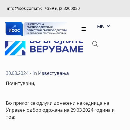
info@isos.com.mk
+389 (0)2 3200030
EN
ЗА
MK
SQ
НАС
РЕГИСТРИ
КПУ
КОНТРОЛА
30.03.2024
- In
Известувања
НА
Почитувани,
КВАЛИТЕТ
КАКО
Во прилог се одлуки донесени на седница на
ДА
Управен одбор одржана на 29.03.2024 година и
СТАНАМ
тоа:
ЧЛЕН