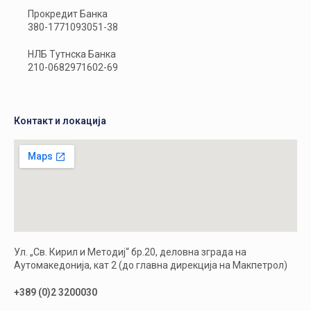
Прокредит Банка
380-1771093051-38
НЛБ Тутнска Банка
210-0682971602-69
Контакт и локација
Ул. „Св. Кирил и Методиј“ бр.20, деловна зграда на
Аутомакедонија, кат 2 (до главна дирекција на Макпетрол)
+389 (0)2 3200030