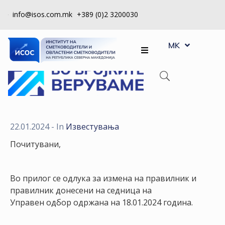
info@isos.com.mk
+389 (0)2 3200030
EN
ЗА
MK
SQ
НАС
РЕГИСТРИ
КПУ
КОНТРОЛА
22.01.2024
- In
Известувања
НА
Почитувани,
КВАЛИТЕТ
КАКО
Во прилог се одлука за измена на правилник и
ДА
правилник донесени на седница на
СТАНАМ
Управен одбор одржана на 18.01.2024 година.
ЧЛЕН