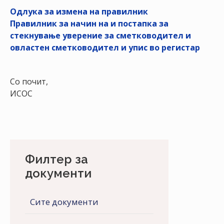
НАСТАНИ
Одлука за измена на правилник
Правилник за начин на и постапка за
КОНТАКТ
стекнување уверение за сметководител и
овластен сметководител и упис во регистар
НАЈАВА
ЗА
ЧЛЕНОВИ
Со почит,
ИСОС
АЖУРИРАЈ
ПОДАТОЦИ
Филтер за
документи
Сите документи