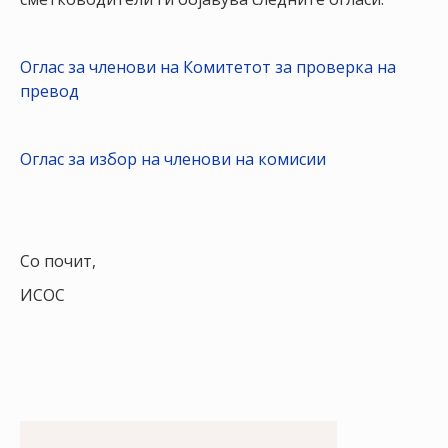
НАСТАНИ
КОНТАКТ
Оглас за членови на Комитетот за проверка на
превод
НАЈАВА
ЗА
ЧЛЕНОВИ
Оглас за избор на членови на комисии
АЖУРИРАЈ
ПОДАТОЦИ
Со почит,
ИСОС