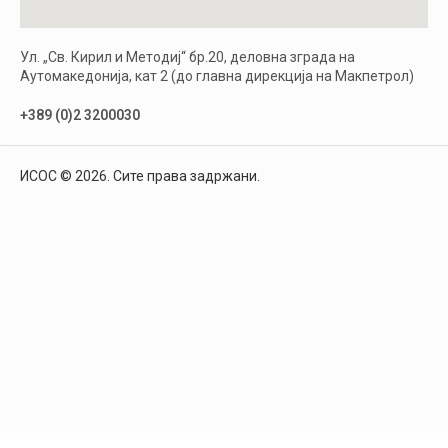
Ул. „Св. Кирил и Методиј“ бр.20, деловна зграда на
Аутомакедонија, кат 2 (до главна дирекција на Макпетрол)
+389 (0)2 3200030
ИСОС © 2026. Сите права задржани.