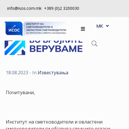
info@isos.com.mk
+389 (0)2 3200030
EN
ЗА
MK
SQ
НАС
РЕГИСТРИ
КПУ
КОНТРОЛА
18.08.2023
- In
Известувања
НА
КВАЛИТЕТ
Почитувани,
КАКО
ДА
СТАНАМ
ЧЛЕН
Институт на сметководители и овластени
сметководители ги објавува следните огласи: