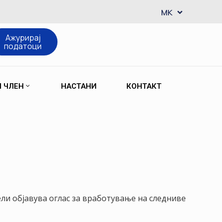
EN
MK
SQ
Ажурирај
податоци
М ЧЛЕН
НАСТАНИ
КОНТАКТ
ли објавува оглас за вработување на следниве