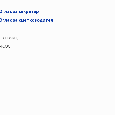
Оглас за секретар
Оглас за сметководител
Со почит,
ИСОС