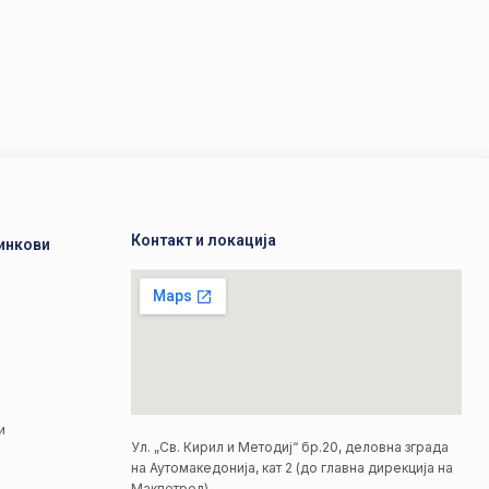
Контакт и локација
инкови
а
а
и
Ул. „Св. Кирил и Методиј“ бр.20, деловна зграда
на Аутомакедонија, кат 2 (до главна дирекција на
Макпетрол)