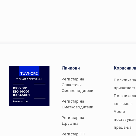
Линкови
Корисни л
Регистар на
Политика з
Овластени
приватност
Сметководители
Политика з
Регистар на
колачиња
Сметководители
Често
Регистар на
поставуван
Друштва
прашања
Регистар ТП