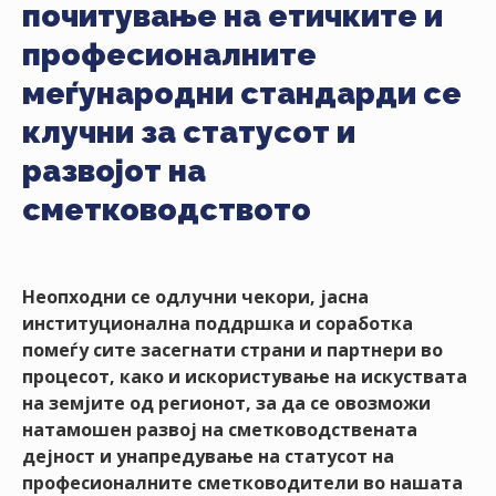
почитување на етичките и
НАСТАНИ
професионалните
КОНТАКТ
меѓународни стандарди се
НАЈАВА
клучни за статусот и
ЗА
ЧЛЕНОВИ
развојот на
сметководството
АЖУРИРАЈ
ПОДАТОЦИ
Неопходни се одлучни чекори, јасна
институционална поддршка и соработка
помеѓу сите засегнати страни и партнери во
процесот, како и искористување на искуствата
на земјите од регионот, за да се овозможи
натамошен развој на сметководствената
дејност и унапредување на статусот на
професионалните сметководители во нашата