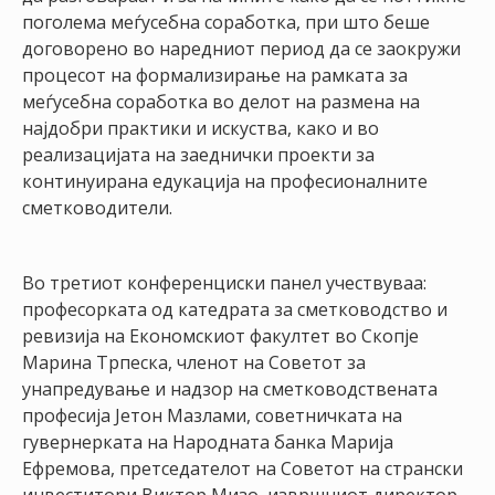
поголема меѓусебна соработка, при што беше
договорено во наредниот период да се заокружи
процесот на формализирање на рамката за
меѓусебна соработка во делот на размена на
најдобри практики и искуства, како и во
реализацијата на заеднички проекти за
континуирана едукација на професионалните
сметководители.
Во третиот конференциски панел учествуваа:
професорката од катедрата за сметководство и
ревизија на Економскиот факултет во Скопје
Марина Трпеска, членот на Советот за
унапредување и надзор на сметководствената
професија Јетон Мазлами, советничката на
гувернерката на Народната банка Марија
Ефремова, претседателот на Советот на странски