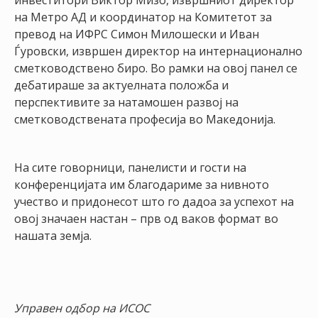
инвеститори Виктор Мизо, извршниот директор
на Метро АД и координатор на Комитетот за
превод на ИФРС Симон Милошески и Иван
Ѓуровски, извршен директор на интернационално
сметководствено биро. Во рамки на овој панел се
дебатираше за актуелната положба и
перспективите за натамошен развој на
сметководствената професија во Македонија.
На сите говорници, панелисти и гости на
конференцијата им благодариме за нивното
учество и придонесот што го дадоа за успехот на
овој значаен настан – прв од ваков формат во
нашата земја.
Управен одбор на ИСОС