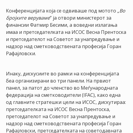
Конференцијата која се одвиваше под мотото „
Во
бројките веруваме
” ја отвори министерот за
финансии Фатмир Бесими, а воведни излагања
имаа и претседателката на ИСОС Весна Прентоска
и претседателот на Советот за унапредување и
надзор над сметководствената професија Горан
Рафајловски.
Инаку, дискусиите во рамки на конференцијата
беа организирани во три панели. На првиот
панел, за патот до членство во Меѓународната
федерација на сметководители (IFAC), како една
од главните стратешки цели на ИСОС, дискутираа:
претседателката на ИСОС Весна Прентоска,
претседателот на Советот за унапредување и
надзор над сметководствената професија Горан
Рафајловски, претседателката на советодавната