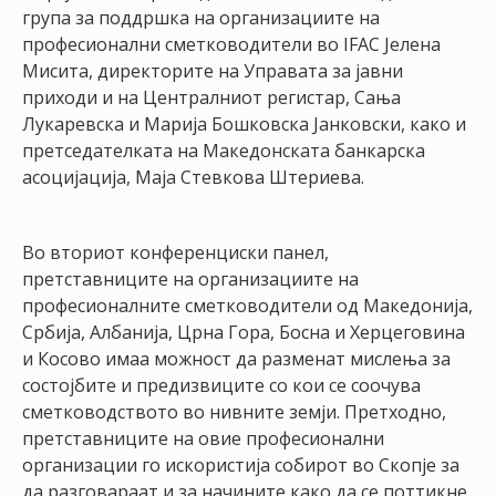
група за поддршка на организациите на
професионални сметководители во IFAC Јелена
Мисита, директорите на Управата за јавни
приходи и на Централниот регистар, Сања
Лукаревска и Марија Бошковска Јанковски, како и
претседателката на Македонската банкарска
асоцијација, Маја Стевкова Штериева.
Во вториот конференциски панел,
претставниците на организациите на
професионалните сметководители од Македонија,
Србија, Албанија, Црна Гора, Босна и Херцеговина
и Косово имаа можност да разменат мислења за
состојбите и предизвиците со кои се соочува
сметководството во нивните земји. Претходно,
претставниците на овие професионални
организации го искористија собирот во Скопје за
да разговараат и за начините како да се поттикне