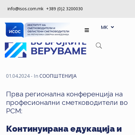
info@isos.com.mk
+389 (0)2 3200030
EN
ЗА
MK
SQ
НАС
РЕГИСТРИ
КПУ
КОНТРОЛА
01.04.2024
- In
СООПШТЕНИJA
НА
КВАЛИТЕТ
Прва регионална конференција на
професионални сметководители во
КАКО
РСМ:
ДА
СТАНАМ
ЧЛЕН
Континуирана едукација и