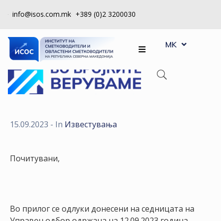
info@isos.com.mk
+389 (0)2 3200030
EN
ЗА
MK
SQ
НАС
РЕГИСТРИ
КПУ
КОНТРОЛА
15.09.2023
- In
Известувања
НА
КВАЛИТЕТ
Почитувани,
КАКО
ДА
СТАНАМ
ЧЛЕН
Во прилог се одлуки донесени на седницата на
Управен одбор одржана на 12.09.2023 година.