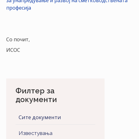
за унапредување и развој на сметководствената
професија
Со почит,
ИСОС
Филтер за
документи
Сите документи
Известувања