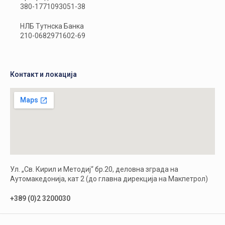
380-1771093051-38
НЛБ Тутнска Банка
210-0682971602-69
Контакт и локација
Ул. „Св. Кирил и Методиј“ бр.20, деловна зграда на
Аутомакедонија, кат 2 (до главна дирекција на Макпетрол)
+389 (0)2 3200030