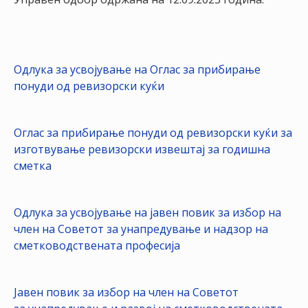
НАСТАНИ
КОНТАКТ
НАЈАВА
Одлука за усвојување на Оглас за прибирање
ЗА
понуди од ревизорски куќи
ЧЛЕНОВИ
Оглас за прибирање понуди од ревизорски куќи за
АЖУРИРАЈ
изготвување ревизорски извештај за годишна
ПОДАТОЦИ
сметка
Одлука за усвојување на јавен повик за избор на
член на Советот за унапредување и надзор на
сметководствената професија
Јавен повик за избор на член на Советот