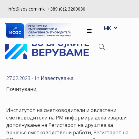
info@isos.com.mk
+389 (0)2 3200030
EN
ЗА
MK
SQ
НАС
РЕГИСТРИ
КПУ
КОНТРОЛА
27.02.2023
- In
Известувања
НА
Почитувани,
КВАЛИТЕТ
КАКО
Институтот на сметководители и овластени
ДА
сметководители на РМ информира дека изврши
СТАНАМ
дополнување на Регистарот на друштва за
ЧЛЕН
вршење сметководствени работи, Регистарот на