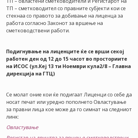
ТП – овластени сметководители и Регистарот на
НАСТАНИ
ТП – сметководител со правните субјекти кои се
стекнаа со правото за добивање на лиценца за
КОНТАКТ
работа согласно Законот за вршење на
сметководствени работи.
НАЈАВА
ЗА
ЧЛЕНОВИ
Подигнување на лиценците ќе се врши секој
работен ден од 12 до 15 часот во просториите
АЖУРИРАЈ
на ИСОС (ул.Кеј 13 ти Ноември кула2/8 – Главна
ПОДАТОЦИ
дирекција на ГТЦ)
Се молат оние кои ќе подигаат Лиценци со себе да
носат печат или уредно пополнето Овластување
за правни лица кое може да го симнат на следниот
линк:
Овластување
Регистар на друштва за вршење сметководствени