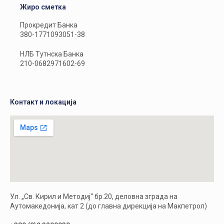
Жиро сметка
Прокредит Банка
380-1771093051-38
НЛБ Тутнска Банка
210-0682971602-69
Контакт и локација
Ул. „Св. Кирил и Методиј“ бр.20, деловна зграда на
Аутомакедонија, кат 2 (до главна дирекција на Макпетрол)